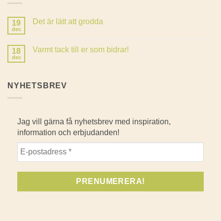
Det är lätt att grodda
19
dec
Inga
kommentarer
till
Varmt tack till er som bidrar!
18
Det
är
dec
Inga
lätt
kommentarer
att
till
grodda
Varmt
NYHETSBREV
tack
till
er
som
bidrar!
Jag vill gärna få nyhetsbrev med inspiration,
information och erbjudanden!