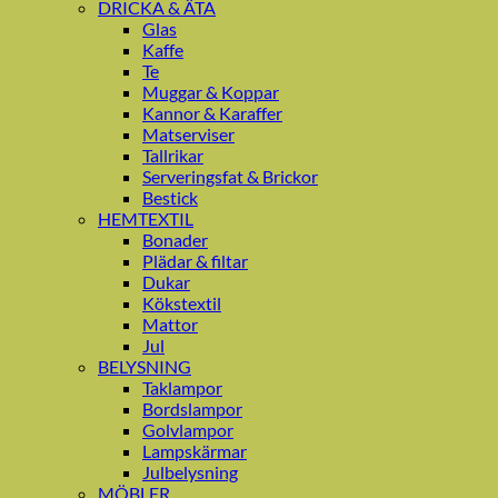
DRICKA & ÄTA
Glas
Kaffe
Te
Muggar & Koppar
Kannor & Karaffer
Matserviser
Tallrikar
Serveringsfat & Brickor
Bestick
HEMTEXTIL
Bonader
Plädar & filtar
Dukar
Kökstextil
Mattor
Jul
BELYSNING
Taklampor
Bordslampor
Golvlampor
Lampskärmar
Julbelysning
MÖBLER