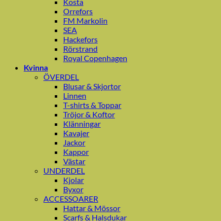
Kosta
Orrefors
FM Markolin
SEA
Hackefors
Rörstrand
Royal Copenhagen
Kvinna
ÖVERDEL
Blusar & Skjortor
Linnen
T-shirts & Toppar
Tröjor & Koftor
Klänningar
Kavajer
Jackor
Kappor
Västar
UNDERDEL
Kjolar
Byxor
ACCESSOARER
Hattar & Mössor
Scarfs & Halsdukar