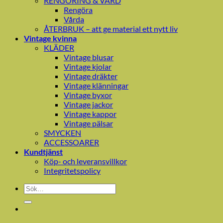
RENGÖRING & VÅRD
Rengöra
Vårda
ÅTERBRUK – att ge material ett nytt liv
Vintage kvinna
KLÄDER
Vintage blusar
Vintage kjolar
Vintage dräkter
Vintage klänningar
Vintage byxor
Vintage jackor
Vintage kappor
Vintage pälsar
SMYCKEN
ACCESSOARER
Kundtjänst
Köp- och leveransvillkor
Integritetspolicy
Sök
efter: