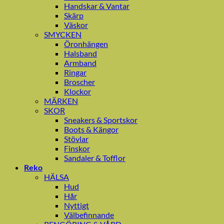
Handskar & Vantar
Skärp
Väskor
SMYCKEN
Öronhängen
Halsband
Armband
Ringar
Broscher
Klockor
MÄRKEN
SKOR
Sneakers & Sportskor
Boots & Kängor
Stövlar
Finskor
Sandaler & Tofflor
Reko
HÄLSA
Hud
Hår
Nyttigt
Välbefinnande