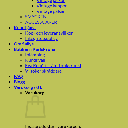
Vintage jackor
Vintage kappor
Vintage pälsar
SMYCKEN
ACCESSOARER
Kundtjänst
Köp- och leveransvillkor
Integritetspolicy
Om Sallys
Butiken i Karlskrona
Inlämning
Kundkväll
Eva Robèrt – återbrukskonst
Vi söker skräddare
FAQ
Blogg
Varukorg /
0
kr
Varukorg
Inga produkter i varukorgen.