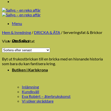
Menu
Hem & Inredning
/
DRICKA & ÄTA
/
Serveringsfat & Brickor
Om Sallys
Sortera
Visar alla 8 resultat
efter
senaste
Byt ut frukostbrickan till en bricka med en hisnande historia
som bara du kan fantisera kring.
Butiken i Karlskrona
Inlämning
Kundkväll
Eva Robèrt – återbrukskonst
Vi söker skräddare