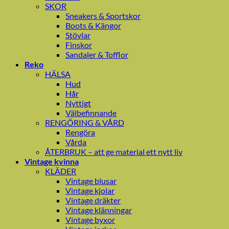
SKOR
Sneakers & Sportskor
Boots & Kängor
Stövlar
Finskor
Sandaler & Tofflor
Reko
HÄLSA
Hud
Hår
Nyttigt
Välbefinnande
RENGÖRING & VÅRD
Rengöra
Vårda
ÅTERBRUK – att ge material ett nytt liv
Vintage kvinna
KLÄDER
Vintage blusar
Vintage kjolar
Vintage dräkter
Vintage klänningar
Vintage byxor