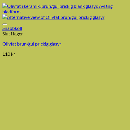
Snabbkoll
Slut i lager
Olivfat brun/gul prickig glasyr
110
kr