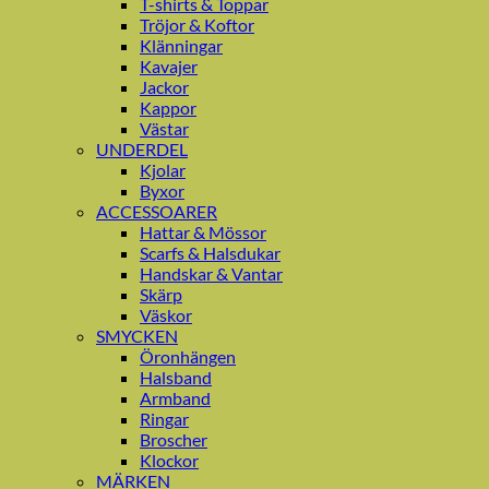
T-shirts & Toppar
Tröjor & Koftor
Klänningar
Kavajer
Jackor
Kappor
Västar
UNDERDEL
Kjolar
Byxor
ACCESSOARER
Hattar & Mössor
Scarfs & Halsdukar
Handskar & Vantar
Skärp
Väskor
SMYCKEN
Öronhängen
Halsband
Armband
Ringar
Broscher
Klockor
MÄRKEN