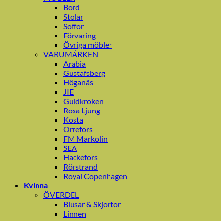
Bord
Stolar
Soffor
Förvaring
Övriga möbler
VARUMÄRKEN
Arabia
Gustafsberg
Höganäs
JIE
Guldkroken
Rosa Ljung
Kosta
Orrefors
FM Markolin
SEA
Hackefors
Rörstrand
Royal Copenhagen
Kvinna
ÖVERDEL
Blusar & Skjortor
Linnen