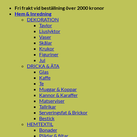
Skip
Fri frakt vid beställning över 2000 kronor
to
Hem & Inredning
content
DEKORATION
Tavlor
Ljuslyktor
Vaser
Skålar
Krukor
Figuriner
Jul
DRICKA & ÄTA
Glas
Kaffe
Te
Muggar & Koppar
Kannor & Karaffer
Matserviser
Tallrikar
Serveringsfat & Brickor
Bestick
HEMTEXTIL
Bonader
Plädar & filtar