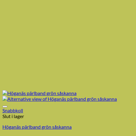
Snabbkoll
Slut i lager
Höganäs pärlband grön såskanna