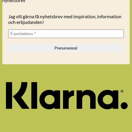
nyhetsbrev
lätt
till
att
Varmt
grodda
tack
Jag vill gärna få nyhetsbrev med inspiration, information
till
och erbjudanden!
er
som
bidrar!
K
V