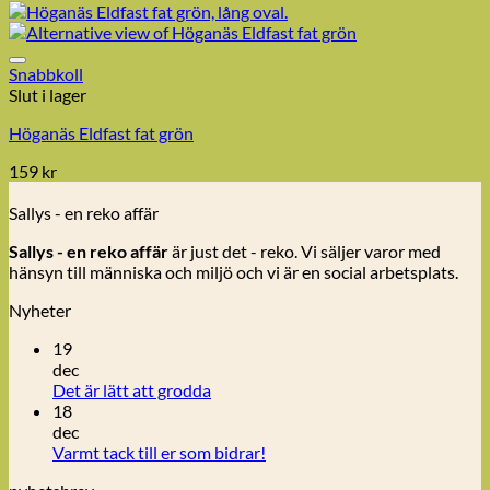
Snabbkoll
Slut i lager
Höganäs Eldfast fat grön
159
kr
Sallys - en reko affär
Sallys - en reko affär
är just det - reko. Vi säljer varor med
hänsyn till människa och miljö och vi är en social arbetsplats.
Nyheter
19
dec
Inga
Det är lätt att grodda
kommentarer
18
till
dec
Det
Inga
Varmt tack till er som bidrar!
är
kommentarer