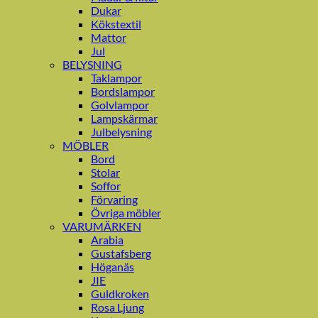
Dukar
Kökstextil
Mattor
Jul
BELYSNING
Taklampor
Bordslampor
Golvlampor
Lampskärmar
Julbelysning
MÖBLER
Bord
Stolar
Soffor
Förvaring
Övriga möbler
VARUMÄRKEN
Arabia
Gustafsberg
Höganäs
JIE
Guldkroken
Rosa Ljung