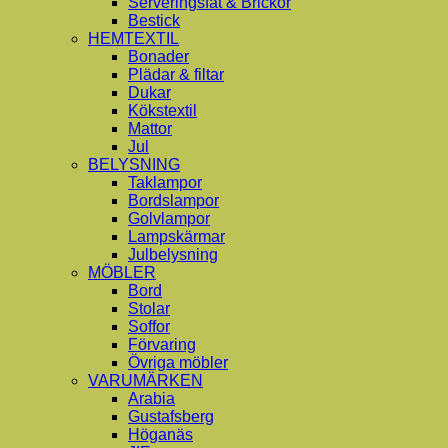
Serveringsfat & Brickor
Bestick
HEMTEXTIL
Bonader
Plädar & filtar
Dukar
Kökstextil
Mattor
Jul
BELYSNING
Taklampor
Bordslampor
Golvlampor
Lampskärmar
Julbelysning
MÖBLER
Bord
Stolar
Soffor
Förvaring
Övriga möbler
VARUMÄRKEN
Arabia
Gustafsberg
Höganäs