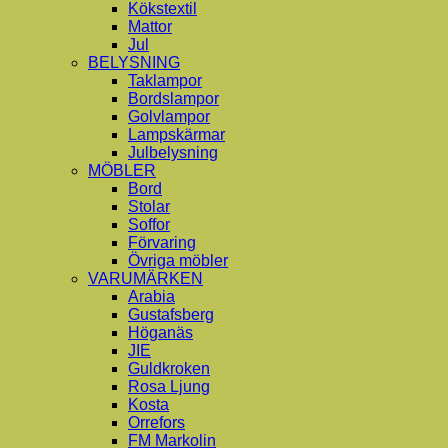
Kökstextil
Mattor
Jul
BELYSNING
Taklampor
Bordslampor
Golvlampor
Lampskärmar
Julbelysning
MÖBLER
Bord
Stolar
Soffor
Förvaring
Övriga möbler
VARUMÄRKEN
Arabia
Gustafsberg
Höganäs
JIE
Guldkroken
Rosa Ljung
Kosta
Orrefors
FM Markolin