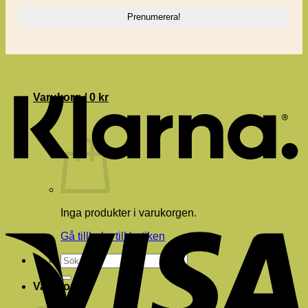
Blogg
K
Varukorg /
0
kr
V
Inga produkter i varukorgen.
Gå tillbaka till butiken
Sök
efter:
Varukorg