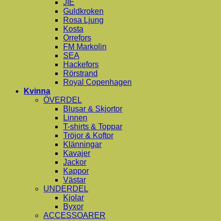
JIE
Guldkroken
Rosa Ljung
Kosta
Orrefors
FM Markolin
SEA
Hackefors
Rörstrand
Royal Copenhagen
Kvinna
ÖVERDEL
Blusar & Skjortor
Linnen
T-shirts & Toppar
Tröjor & Koftor
Klänningar
Kavajer
Jackor
Kappor
Västar
UNDERDEL
Kjolar
Byxor
ACCESSOARER