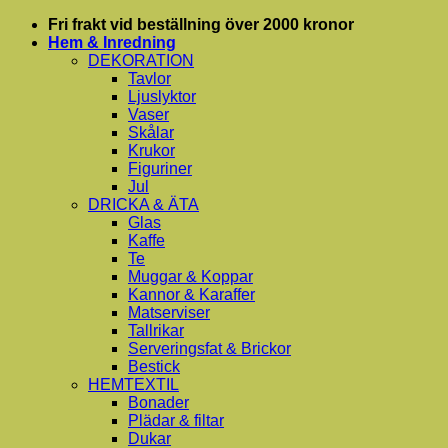
Skip
Fri frakt vid beställning över 2000 kronor
to
Hem & Inredning
content
DEKORATION
Tavlor
Ljuslyktor
Vaser
Skålar
Krukor
Figuriner
Jul
DRICKA & ÄTA
Glas
Kaffe
Te
Muggar & Koppar
Kannor & Karaffer
Matserviser
Tallrikar
Serveringsfat & Brickor
Bestick
HEMTEXTIL
Bonader
Plädar & filtar
Dukar