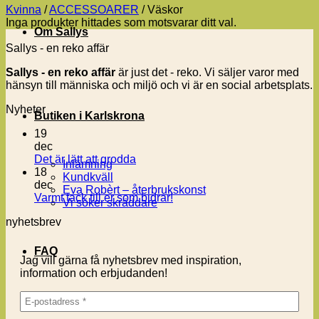
Kvinna
/
ACCESSOARER
/
Väskor
Inga produkter hittades som motsvarar ditt val.
Om Sallys
Sallys - en reko affär
Sallys - en reko affär
är just det - reko. Vi säljer varor med
hänsyn till människa och miljö och vi är en social arbetsplats.
Nyheter
Butiken i Karlskrona
19
dec
Inga
Det är lätt att grodda
Inlämning
kommentarer
18
Kundkväll
till
dec
Eva Robèrt – återbrukskonst
Det
Inga
Varmt tack till er som bidrar!
Vi söker skräddare
är
kommentarer
nyhetsbrev
lätt
till
att
Varmt
grodda
tack
FAQ
Jag vill gärna få nyhetsbrev med inspiration,
till
information och erbjudanden!
er
som
bidrar!