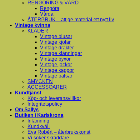
RENGÖRING & VÅRD
Rengöra
Vårda
ÅTERBRUK – att ge material ett nytt liv
Vintage kvinna
KLÄDER
Vintage blusar
Vintage kjolar
Vintage dräkter
Vintage klänningar
Vintage byxor
Vintage jackor
Vintage kappor
Vintage pälsar
SMYCKEN
ACCESSOARER
Kundtjänst
Köp- och leveransvillkor
Integritetspolicy
Om Sallys
Butiken i Karlskrona
Inlämning
Kundkväll
Eva Robèrt – återbrukskonst
Vi söker skräddare