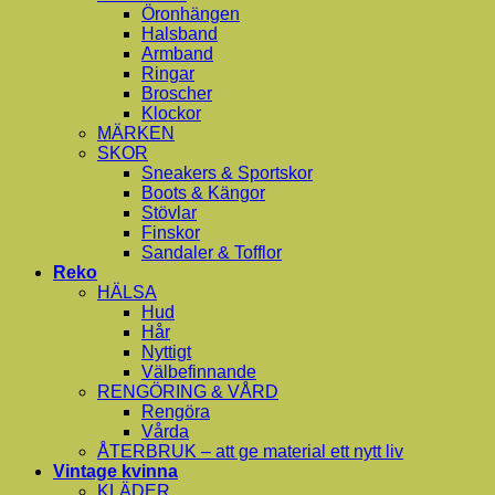
Öronhängen
Halsband
Armband
Ringar
Broscher
Klockor
MÄRKEN
SKOR
Sneakers & Sportskor
Boots & Kängor
Stövlar
Finskor
Sandaler & Tofflor
Reko
HÄLSA
Hud
Hår
Nyttigt
Välbefinnande
RENGÖRING & VÅRD
Rengöra
Vårda
ÅTERBRUK – att ge material ett nytt liv
Vintage kvinna
KLÄDER