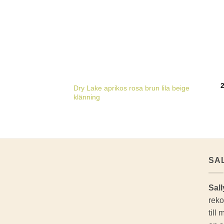
Dry Lake aprikos rosa brun lila beige
klänning
SA
Sall
reko
till