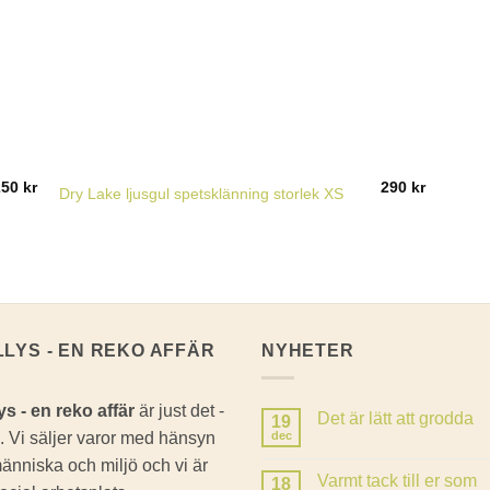
250
kr
290
kr
Dry Lake ljusgul spetsklänning storlek XS
LLYS - EN REKO AFFÄR
NYHETER
ys - en reko affär
är just det -
Det är lätt att grodda
19
. Vi säljer varor med hänsyn
dec
Inga
kommentarer
 människa och miljö och vi är
till
Varmt tack till er som
18
Det