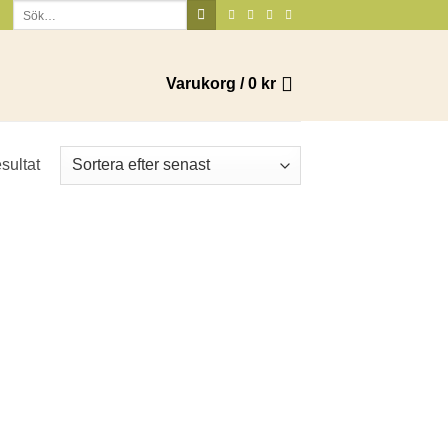
Sök
efter:
Varukorg /
0
kr
Sortera
esultat
efter
senaste