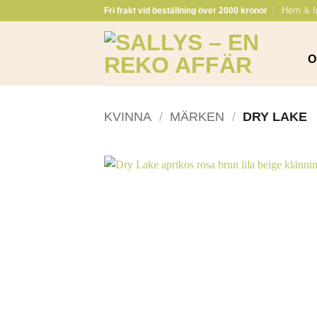
Skip
Hem & I
Fri frakt vid beställning över 2000 kronor
to
content
O
KVINNA
/
MÄRKEN
/
DRY LAKE