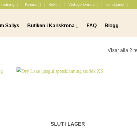
nredning
Kvinna
Reko
Vintage kvinna
Kundtjänst
m Sallys
Butiken i Karlskrona
FAQ
Blogg
Visar alla 2 r
SLUT I LAGER