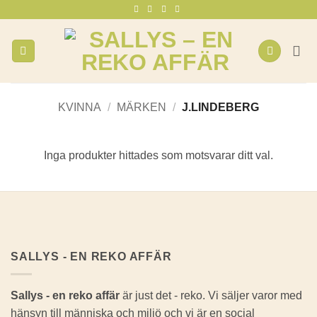
Skip
to
content
KVINNA
/
MÄRKEN
/
J.LINDEBERG
Inga produkter hittades som motsvarar ditt val.
SALLYS - EN REKO AFFÄR
Sallys - en reko affär
är just det - reko. Vi säljer varor med
hänsyn till människa och miljö och vi är en social