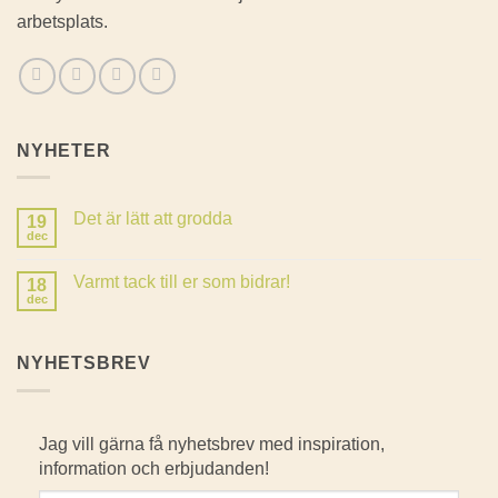
arbetsplats.
NYHETER
Det är lätt att grodda
19
dec
Inga
kommentarer
till
Varmt tack till er som bidrar!
18
Det
är
dec
Inga
lätt
kommentarer
att
till
grodda
Varmt
NYHETSBREV
tack
till
er
som
bidrar!
Jag vill gärna få nyhetsbrev med inspiration,
information och erbjudanden!