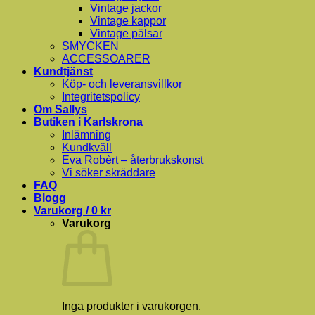
Vintage jackor
Vintage kappor
Vintage pälsar
SMYCKEN
ACCESSOARER
Kundtjänst
Köp- och leveransvillkor
Integritetspolicy
Om Sallys
Butiken i Karlskrona
Inlämning
Kundkväll
Eva Robèrt – återbrukskonst
Vi söker skräddare
FAQ
Blogg
Varukorg /
0
kr
Varukorg
Inga produkter i varukorgen.