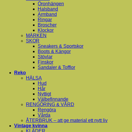
Öronhängen
Halsband
Armband
Ringar
Broscher
Klockor
MÄRKEN
SKOR
Sneakers & Sportskor
Boots & Kängor
Stövlar
Finskor
Sandaler & Tofflor
Reko
HÄLSA
Hud
Hår
Nyttigt
Välbefinnande
RENGÖRING & VÅRD
Rengöra
Vårda
ÅTERBRUK – att ge material ett nytt liv
Vintage kvinna
KLÄDER