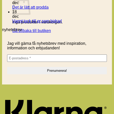
dec
Inga
Det är lätt att grodda
kommentarer
18
till
dec
Det
Inga
Varmt tack till er som bidrar!
Inga produkter i varukorgen.
är
kommentarer
nyhetsbrev
lätt
till
Gå tillbaka till butiken
att
Varmt
grodda
tack
Jag vill gärna få nyhetsbrev med inspiration,
till
information och erbjudanden!
er
som
bidrar!
K