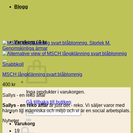
Blogg
Varukorg /
0
kr
Snabbkoll
MSCH långklänning svart blåblommig
400
kr
Inga produkter i varukorgen.
Sallys - en reko affär
Gå tillbaka till butiken
Sallys - en reko affär
är just det - reko. Vi säljer varor med
hänsyn till människa och miljö och vi är en social arbetsplats.
Sök
efter:
Nyheter
Varukorg
19