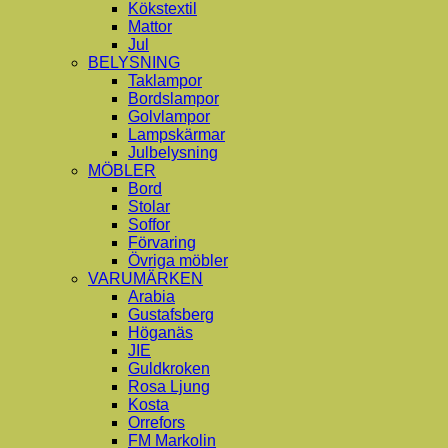
Kökstextil
Mattor
Jul
BELYSNING
Taklampor
Bordslampor
Golvlampor
Lampskärmar
Julbelysning
MÖBLER
Bord
Stolar
Soffor
Förvaring
Övriga möbler
VARUMÄRKEN
Arabia
Gustafsberg
Höganäs
JIE
Guldkroken
Rosa Ljung
Kosta
Orrefors
FM Markolin