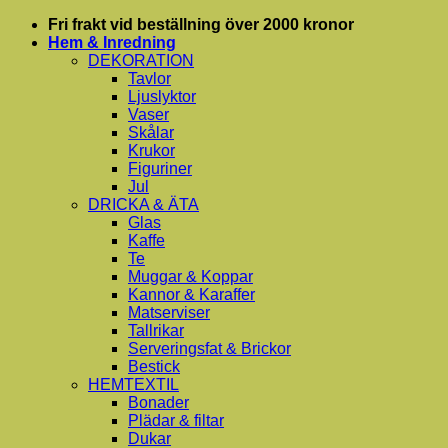
Skip
Fri frakt vid beställning över 2000 kronor
to
Hem & Inredning
content
DEKORATION
Tavlor
Ljuslyktor
Vaser
Skålar
Krukor
Figuriner
Jul
DRICKA & ÄTA
Glas
Kaffe
Te
Muggar & Koppar
Kannor & Karaffer
Matserviser
Tallrikar
Serveringsfat & Brickor
Bestick
HEMTEXTIL
Bonader
Plädar & filtar
Dukar