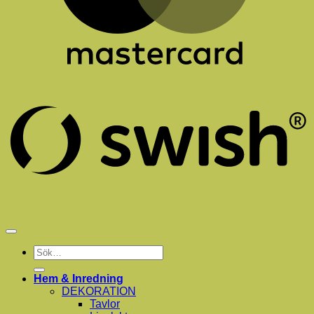
S
(
Sök
efter:
Hem & Inredning
DEKORATION
Tavlor