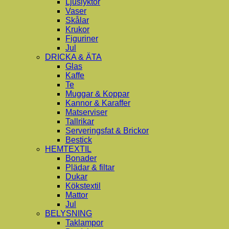
Ljuslyktor
Vaser
Skålar
Krukor
Figuriner
Jul
DRICKA & ÄTA
Glas
Kaffe
Te
Muggar & Koppar
Kannor & Karaffer
Matserviser
Tallrikar
Serveringsfat & Brickor
Bestick
HEMTEXTIL
Bonader
Plädar & filtar
Dukar
Kökstextil
Mattor
Jul
BELYSNING
Taklampor