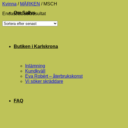
Kvinna
/
MÄRKEN
/
MSCH
Om Sallys
Endast ett sökresultat
Butiken i Karlskrona
Inlämning
Kundkväll
Eva Robèrt – återbrukskonst
Vi söker skräddare
FAQ