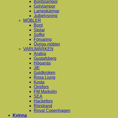
Bordslampor
Golvlampor
Lampskärmar
Julbelysning
MÖBLER
Bord
Stolar
Soffor
Förvaring
Övriga möbler
VARUMÄRKEN
Arabia
Gustafsberg
Höganäs
JIE
Guldkroken
Rosa Ljung
Kosta
Orrefors
FM Markolin
SEA
Hackefors
Rörstrand
Royal Copenhagen
Kvinna