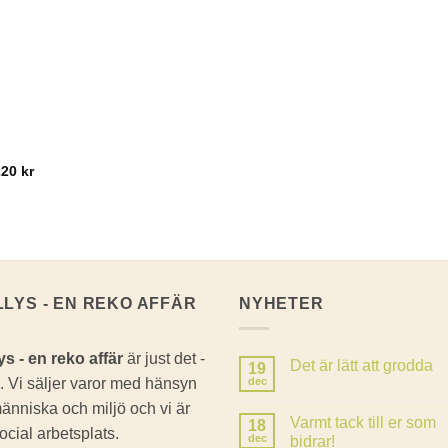
220
kr
LLYS - EN REKO AFFÄR
NYHETER
ys - en reko affär
är just det -
Det är lätt att grodda
19
. Vi säljer varor med hänsyn
dec
Inga
kommentarer
 människa och miljö och vi är
till
Varmt tack till er som
18
Det
ocial arbetsplats.
är
dec
bidrar!