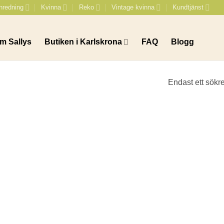
nredning
Kvinna
Reko
Vintage kvinna
Kundtjänst
m Sallys
Butiken i Karlskrona
FAQ
Blogg
Endast ett sökre