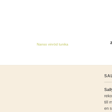
Nanso vinröd tunika
SA
Sall
reko
till
en s