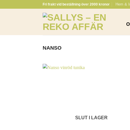
Skip
Hem & I
Fri frakt vid beställning över 2000 kronor
to
content
O
NANSO
SLUT I LAGER