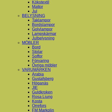
Kökstextil
Mattor
Jul
BELYSNING
Taklampor
Bordslampor
Golvlampor
Lampskärmar
Julbelysning
MÖBLER
Bord
Stolar
Soffor
Förvaring
Övriga möbler
VARUMÄRKEN
Arabia
Gustafsberg
Höganäs
JIE
Guldkroken
Rosa Ljung
Kosta
Orrefors
FM Markolin