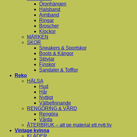
Öronhängen
Halsband
Armband
Ringar
Broscher
Klockor
MÄRKEN
SKOR
Sneakers & Sportskor
Boots & Kängor
Stövlar
Finskor
Sandaler & Tofflor
Reko
HÄLSA
Hud
Hår
Nyttigt
Välbefinnande
RENGÖRING & VÅRD
Rengöra
Vårda
ÅTERBRUK – att ge material ett nytt liv
Vintage kvinna
KLÄDER