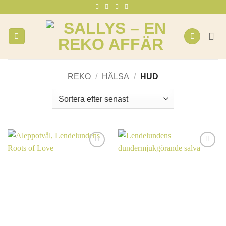
Skip
to
content
REKO
/
HÄLSA
/
HUD