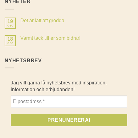
NYHETER
Det är lätt att grodda
19
dec
Inga
kommentarer
till
Varmt tack till er som bidrar!
18
Det
är
dec
Inga
lätt
kommentarer
att
till
grodda
Varmt
NYHETSBREV
tack
till
er
som
bidrar!
Jag vill gärna få nyhetsbrev med inspiration,
information och erbjudanden!