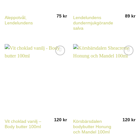
75
kr
89
kr
Aleppotvål,
Lendelundens
Lendelundens
dundermjukgörande
salva
120
kr
120
kr
Vit choklad vanilj –
Körsbärsdalen
Body butter 100ml
bodybutter Honung
och Mandel 100ml