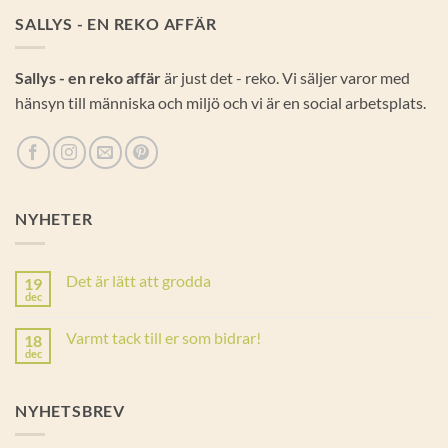
SALLYS - EN REKO AFFÄR
Sallys - en reko affär
är just det - reko. Vi säljer varor med
hänsyn till människa och miljö och vi är en social arbetsplats.
NYHETER
Det är lätt att grodda
19
dec
Inga
kommentarer
till
Varmt tack till er som bidrar!
18
Det
är
dec
Inga
lätt
kommentarer
att
till
grodda
Varmt
NYHETSBREV
tack
till
er