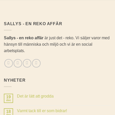
SALLYS - EN REKO AFFÄR
Sallys - en reko affär
är just det - reko. Vi säljer varor med
hänsyn till människa och miljö och vi är en social
arbetsplats.
NYHETER
Det är lätt att grodda
19
dec
Inga
kommentarer
till
Varmt tack till er som bidrar!
18
Det
är
dec