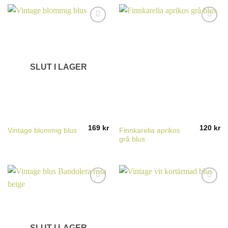
SLUT I LAGER
169
kr
120
kr
Finnkarelia aprikos
Vintage blommig blus
grå blus
SLUT I LAGER