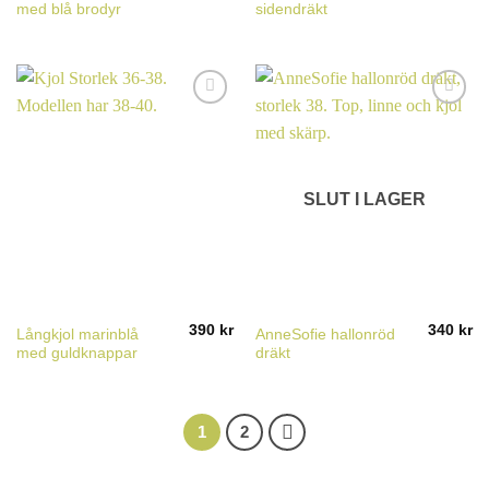
med blå brodyr
sidendräkt
SLUT I LAGER
390
kr
340
kr
Långkjol marinblå
AnneSofie hallonröd
med guldknappar
dräkt
1
2