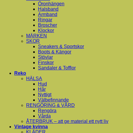
Öronhängen
Halsband
Armband
Ringar
Broscher
Klockor
MÄRKEN
SKOR
Sneakers & Sportskor
Boots & Kängor
Stövlar
Finskor
Sandaler & Tofflor
Reko
HÄLSA
Hud
Hår
Nyttigt
Välbefinnande
RENGÖRING & VÅRD
Rengöra
Vårda
ÅTERBRUK – att ge material ett nytt liv
Vintage kvinna
KLÄDER