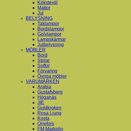
Kökstextil
Mattor
Jul
BELYSNING
Taklampor
Bordslampor
Golvlampor
Lampskärmar
Julbelysning
MÖBLER
Bord
Stolar
Soffor
Förvaring
Övriga möbler
VARUMÄRKEN
Arabia
Gustafsberg
Höganäs
JIE
Guldkroken
Rosa Ljung
Kosta
Orrefors
FM Markolin