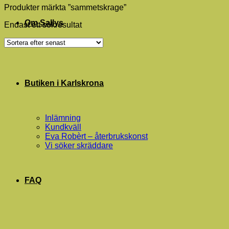
Produkter märkta ”sammetskrage”
Om Sallys
Endast ett sökresultat
Butiken i Karlskrona
Inlämning
Kundkväll
Eva Robèrt – återbrukskonst
Vi söker skräddare
FAQ