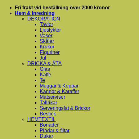
Skip
Fri frakt vid beställning över 2000 kronor
to
Hem & Inredning
content
DEKORATION
Tavlor
Ljuslyktor
Vaser
Skålar
Krukor
Figuriner
Jul
DRICKA & ÄTA
Glas
Kaffe
Te
Muggar & Koppar
Kannor & Karaffer
Matserviser
Tallrikar
Serveringsfat & Brickor
Bestick
HEMTEXTIL
Bonader
Plädar & filtar
Dukar