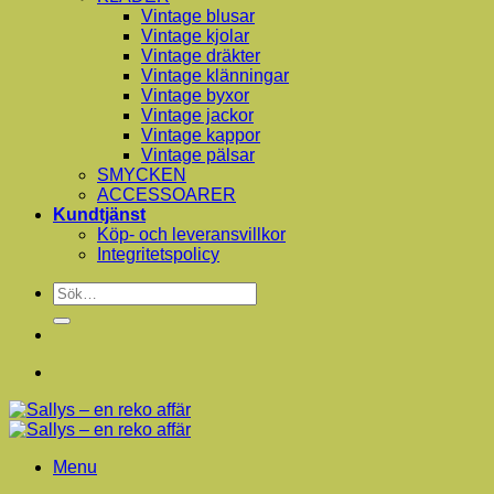
Vintage blusar
Vintage kjolar
Vintage dräkter
Vintage klänningar
Vintage byxor
Vintage jackor
Vintage kappor
Vintage pälsar
SMYCKEN
ACCESSOARER
Kundtjänst
Köp- och leveransvillkor
Integritetspolicy
Sök
efter:
Menu