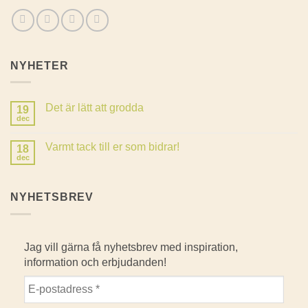
NYHETER
Det är lätt att grodda
19
dec
Inga
kommentarer
till
Varmt tack till er som bidrar!
18
Det
är
dec
Inga
lätt
kommentarer
att
till
grodda
Varmt
NYHETSBREV
tack
till
er
som
bidrar!
Jag vill gärna få nyhetsbrev med inspiration,
information och erbjudanden!