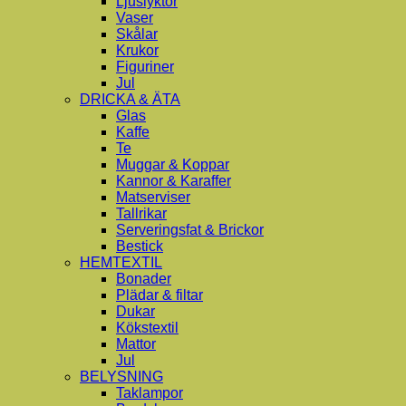
Ljuslyktor
Vaser
Skålar
Krukor
Figuriner
Jul
DRICKA & ÄTA
Glas
Kaffe
Te
Muggar & Koppar
Kannor & Karaffer
Matserviser
Tallrikar
Serveringsfat & Brickor
Bestick
HEMTEXTIL
Bonader
Plädar & filtar
Dukar
Kökstextil
Mattor
Jul
BELYSNING
Taklampor