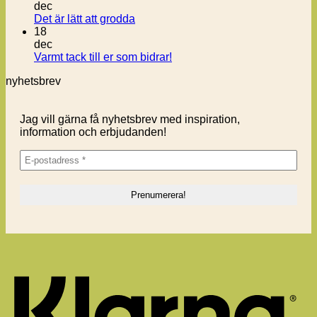
dec
Inga
Det är lätt att grodda
kommentarer
18
till
dec
Det
Inga
Varmt tack till er som bidrar!
är
kommentarer
nyhetsbrev
lätt
till
att
Varmt
grodda
tack
Jag vill gärna få nyhetsbrev med inspiration,
till
information och erbjudanden!
er
som
bidrar!
K