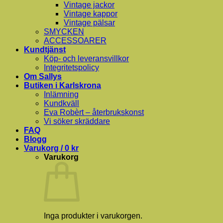
Vintage jackor
Vintage kappor
Vintage pälsar
SMYCKEN
ACCESSOARER
Kundtjänst
Köp- och leveransvillkor
Integritetspolicy
Om Sallys
Butiken i Karlskrona
Inlämning
Kundkväll
Eva Robèrt – återbrukskonst
Vi söker skräddare
FAQ
Blogg
Varukorg /
0
kr
Varukorg
Inga produkter i varukorgen.