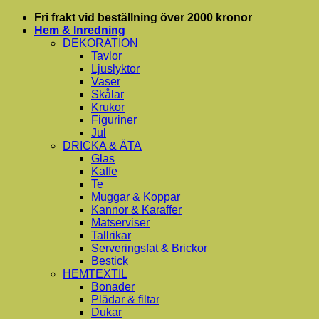
Skip
Fri frakt vid beställning över 2000 kronor
to
Hem & Inredning
content
DEKORATION
Tavlor
Ljuslyktor
Vaser
Skålar
Krukor
Figuriner
Jul
DRICKA & ÄTA
Glas
Kaffe
Te
Muggar & Koppar
Kannor & Karaffer
Matserviser
Tallrikar
Serveringsfat & Brickor
Bestick
HEMTEXTIL
Bonader
Plädar & filtar
Dukar