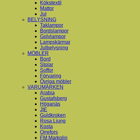
Kökstextil
Mattor
Jul
BELYSNING
Taklampor
Bordslampor
Golvlampor
Lampskärmar
Julbelysning
MÖBLER
Bord
Stolar
Soffor
Förvaring
Övriga möbler
VARUMÄRKEN
Arabia
Gustafsberg
Höganäs
JIE
Guldkroken
Rosa Ljung
Kosta
Orrefors
FM Markolin