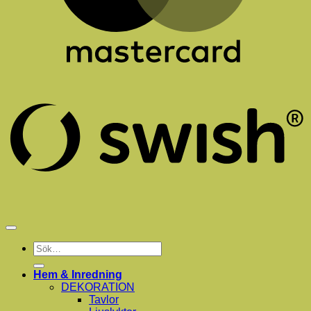
S
(
Sök
efter:
Hem & Inredning
DEKORATION
Tavlor