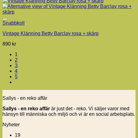
Snabbkoll
Vintage Klänning Betty Barclay rosa + skärp
890
kr
1
2
3
4
5
Sallys - en reko affär
Sallys - en reko affär
är just det - reko. Vi säljer varor med
hänsyn till människa och miljö och vi är en social arbetsplats.
Nyheter
19