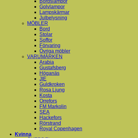
Bordslampor
Golvlampor
Lampskärmar
Julbelysning
MÖBLER
Bord
Stolar
Soffor
Förvaring
Övriga möbler
VARUMÄRKEN
Arabia
Gustafsberg
Höganäs
JIE
Guldkroken
Rosa Ljung
Kosta
Orrefors
FM Markolin
SEA
Hackefors
Rörstrand
Royal Copenhagen
Kvinna