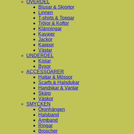
ÖVERDEL
Blusar & Skjortor
Linnen
T-shirts & Toppar
Tröjor & Koftor
Klänningar
Kavajer
Jackor
Kappor
Västar
UNDERDEL
Kjolar
Byxor
ACCESSOARER
Hattar & Mössor
Scarfs & Halsdukar
Handskar & Vantar
Skärp
Väskor
SMYCKEN
Öronhängen
Halsband
Armband
Ringar
Broscher