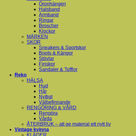
Öronhängen
Halsband
Armband
Ringar
Broscher
Klockor
MÄRKEN
SKOR
Sneakers & Sportskor
Boots & Kängor
Stövlar
Finskor
Sandaler & Tofflor
Reko
HÄLSA
Hud
Hår
Nyttigt
Välbefinnande
RENGÖRING & VÅRD
Rengöra
Vårda
ÅTERBRUK – att ge material ett nytt liv
Vintage kvinna
KLÄDER