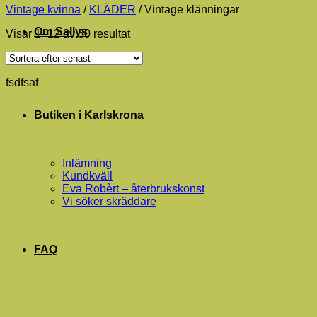
Vintage kvinna
/
KLÄDER
/
Vintage klänningar
Om Sallys
Sortera
Visar 1–12 av 50 resultat
efter
senaste
fsdfsaf
Butiken i Karlskrona
Inlämning
Kundkväll
Eva Robèrt – återbrukskonst
Vi söker skräddare
FAQ