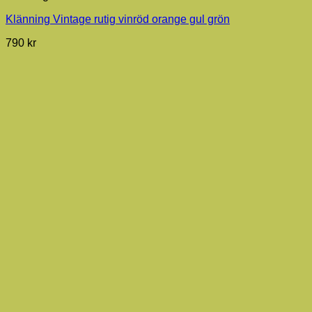
Klänning Vintage rutig vinröd orange gul grön
790
kr