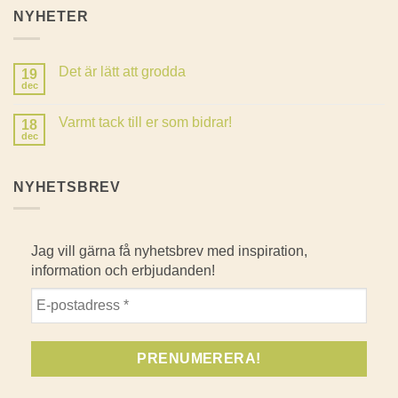
NYHETER
Det är lätt att grodda
19
dec
Inga
kommentarer
till
Varmt tack till er som bidrar!
18
Det
är
dec
Inga
lätt
kommentarer
att
till
grodda
Varmt
NYHETSBREV
tack
till
er
som
bidrar!
Jag vill gärna få nyhetsbrev med inspiration,
information och erbjudanden!