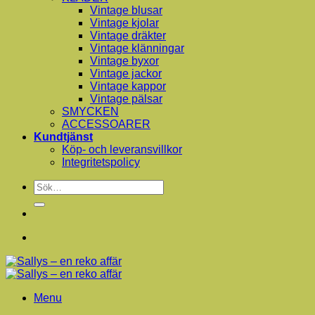
Vintage blusar
Vintage kjolar
Vintage dräkter
Vintage klänningar
Vintage byxor
Vintage jackor
Vintage kappor
Vintage pälsar
SMYCKEN
ACCESSOARER
Kundtjänst
Köp- och leveransvillkor
Integritetspolicy
Sök
efter:
Menu