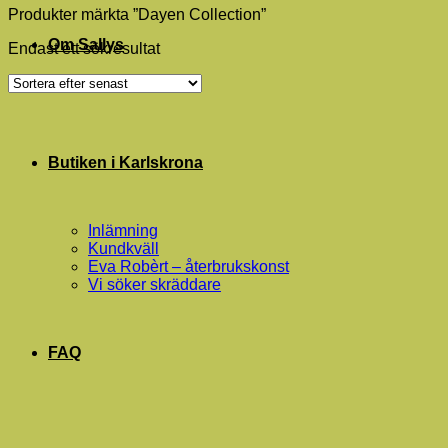
Produkter märkta ”Dayen Collection”
Om Sallys
Endast ett sökresultat
Butiken i Karlskrona
Inlämning
Kundkväll
Eva Robèrt – återbrukskonst
Vi söker skräddare
FAQ