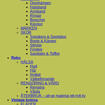
Öronhängen
Halsband
Armband
Ringar
Broscher
Klockor
MÄRKEN
SKOR
Sneakers & Sportskor
Boots & Kängor
Stövlar
Finskor
Sandaler & Tofflor
Reko
HÄLSA
Hud
Hår
Nyttigt
Välbefinnande
RENGÖRING & VÅRD
Rengöra
Vårda
ÅTERBRUK – att ge material ett nytt liv
Vintage kvinna
KLÄDER