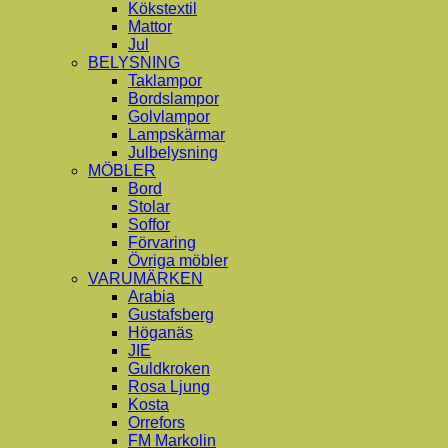
Kökstextil
Mattor
Jul
BELYSNING
Taklampor
Bordslampor
Golvlampor
Lampskärmar
Julbelysning
MÖBLER
Bord
Stolar
Soffor
Förvaring
Övriga möbler
VARUMÄRKEN
Arabia
Gustafsberg
Höganäs
JIE
Guldkroken
Rosa Ljung
Kosta
Orrefors
FM Markolin