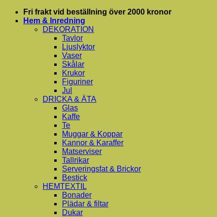
Skip
Fri frakt vid beställning över 2000 kronor
to
Hem & Inredning
content
DEKORATION
Tavlor
Ljuslyktor
Vaser
Skålar
Krukor
Figuriner
Jul
DRICKA & ÄTA
Glas
Kaffe
Te
Muggar & Koppar
Kannor & Karaffer
Matserviser
Tallrikar
Serveringsfat & Brickor
Bestick
HEMTEXTIL
Bonader
Plädar & filtar
Dukar