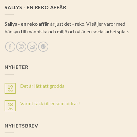
SALLYS - EN REKO AFFÄR
Sallys - en reko affär
är just det - reko. Vi säljer varor med
hänsyn till människa och miljö och vi är en social arbetsplats.
NYHETER
Det är lätt att grodda
19
dec
Inga
kommentarer
till
Varmt tack till er som bidrar!
18
Det
är
dec
Inga
lätt
kommentarer
att
till
grodda
Varmt
NYHETSBREV
tack
till
er