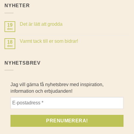
NYHETER
Det är lätt att grodda
19
dec
Inga
kommentarer
till
Varmt tack till er som bidrar!
18
Det
är
dec
Inga
lätt
kommentarer
att
till
grodda
Varmt
NYHETSBREV
tack
till
er
som
bidrar!
Jag vill gärna få nyhetsbrev med inspiration,
information och erbjudanden!