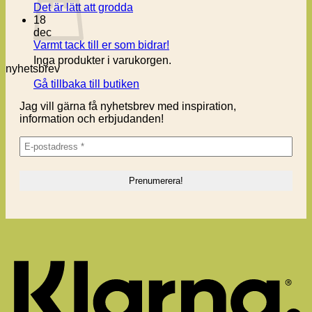
Inga
Det är lätt att grodda
kommentarer
18
till
dec
Det
Inga
Varmt tack till er som bidrar!
är
kommentarer
Inga produkter i varukorgen.
nyhetsbrev
lätt
till
att
Varmt
Gå tillbaka till butiken
grodda
tack
Jag vill gärna få nyhetsbrev med inspiration,
till
information och erbjudanden!
er
som
bidrar!
K