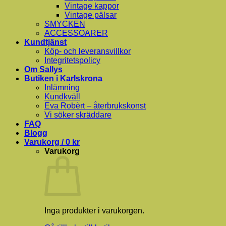
Vintage kappor
Vintage pälsar
SMYCKEN
ACCESSOARER
Kundtjänst
Köp- och leveransvillkor
Integritetspolicy
Om Sallys
Butiken i Karlskrona
Inlämning
Kundkväll
Eva Robèrt – återbrukskonst
Vi söker skräddare
FAQ
Blogg
Varukorg /
0
kr
Varukorg
Inga produkter i varukorgen.