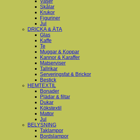
Vaser
Skålar
Krukor
Figuriner
Jul
DRICKA & ÄTA
Glas
Kaffe
Te
Muggar & Koppar
Kannor & Karaffer
Matserviser
Tallrikar
Serveringsfat & Brickor
Bestick
HEMTEXTIL
Bonader
Plädar & filtar
Dukar
Kökstextil
Mattor
Jul
BELYSNING
Taklampor
Bordslampor