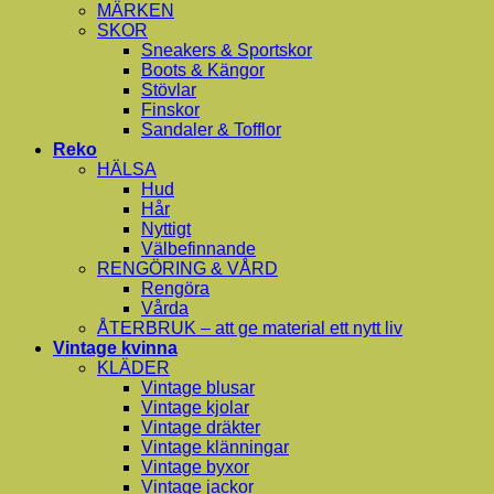
MÄRKEN
SKOR
Sneakers & Sportskor
Boots & Kängor
Stövlar
Finskor
Sandaler & Tofflor
Reko
HÄLSA
Hud
Hår
Nyttigt
Välbefinnande
RENGÖRING & VÅRD
Rengöra
Vårda
ÅTERBRUK – att ge material ett nytt liv
Vintage kvinna
KLÄDER
Vintage blusar
Vintage kjolar
Vintage dräkter
Vintage klänningar
Vintage byxor
Vintage jackor