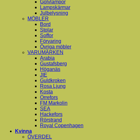
Golvlampor
Lampskärmar
Julbelysning
MÖBLER
Bord
Stolar
Soffor
Förvaring
Övriga möbler
VARUMÄRKEN
Arabia
Gustafsberg
Höganäs
JIE
Guldkroken
Rosa Ljung
Kosta
Orrefors
FM Markolin
SEA
Hackefors
Rörstrand
Royal Copenhagen
Kvinna
ÖVERDEL