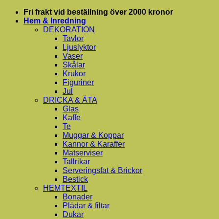
Skip
Fri frakt vid beställning över 2000 kronor
to
Hem & Inredning
content
DEKORATION
Tavlor
Ljuslyktor
Vaser
Skålar
Krukor
Figuriner
Jul
DRICKA & ÄTA
Glas
Kaffe
Te
Muggar & Koppar
Kannor & Karaffer
Matserviser
Tallrikar
Serveringsfat & Brickor
Bestick
HEMTEXTIL
Bonader
Plädar & filtar
Dukar