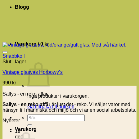
Blogg
Varukorg /
0
kr
Snabbkoll
Slut i lager
Vintage glasvas Horbowy’s
990
kr
Sallys - en reko affär
Inga produkter i varukorgen.
Sallys - en reko affär
är just det - reko. Vi säljer varor med
Gå tillbaka till butiken
hänsyn till människa och miljö och vi är en social arbetsplats.
Sök
Nyheter
efter:
Varukorg
19
dec