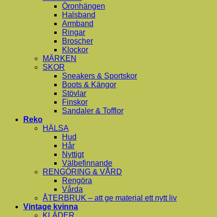
Öronhängen
Halsband
Armband
Ringar
Broscher
Klockor
MÄRKEN
SKOR
Sneakers & Sportskor
Boots & Kängor
Stövlar
Finskor
Sandaler & Tofflor
Reko
HÄLSA
Hud
Hår
Nyttigt
Välbefinnande
RENGÖRING & VÅRD
Rengöra
Vårda
ÅTERBRUK – att ge material ett nytt liv
Vintage kvinna
KLÄDER