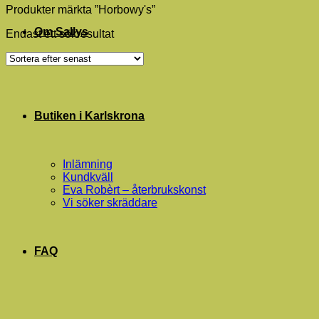
Produkter märkta ”Horbowy's”
Om Sallys
Endast ett sökresultat
Butiken i Karlskrona
Inlämning
Kundkväll
Eva Robèrt – återbrukskonst
Vi söker skräddare
FAQ