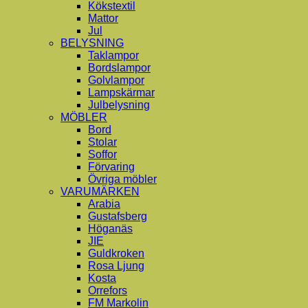
Kökstextil
Mattor
Jul
BELYSNING
Taklampor
Bordslampor
Golvlampor
Lampskärmar
Julbelysning
MÖBLER
Bord
Stolar
Soffor
Förvaring
Övriga möbler
VARUMÄRKEN
Arabia
Gustafsberg
Höganäs
JIE
Guldkroken
Rosa Ljung
Kosta
Orrefors
FM Markolin