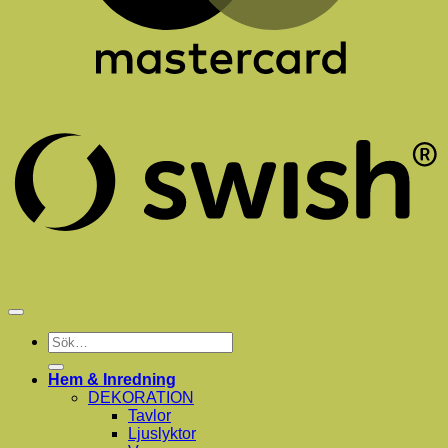
S
(
Sök
efter:
Hem & Inredning
DEKORATION
Tavlor
Ljuslyktor