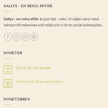
SALLYS - EN REKO AFFÄR
Sallys - en reko affär
är just det - reko. Vi säljer varor med
hänsyn till människa och miljö och vi är en social arbetsplats.
NYHETER
Det är lätt att grodda
19
dec
Inga
kommentarer
till
Varmt tack till er som bidrar!
18
Det
är
dec
Inga
lätt
kommentarer
att
till
grodda
Varmt
NYHETSBREV
tack
till
er