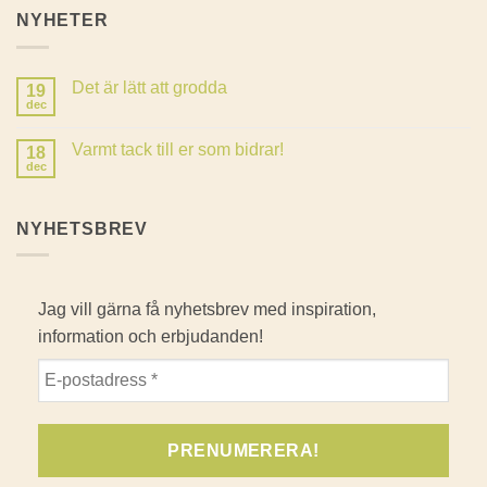
NYHETER
Det är lätt att grodda
19
dec
Inga
kommentarer
till
Varmt tack till er som bidrar!
18
Det
är
dec
Inga
lätt
kommentarer
att
till
grodda
Varmt
NYHETSBREV
tack
till
er
som
bidrar!
Jag vill gärna få nyhetsbrev med inspiration,
information och erbjudanden!