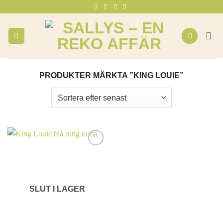
Skip
to
content
PRODUKTER MÄRKTA ”KING LOUIE”
SLUT I LAGER