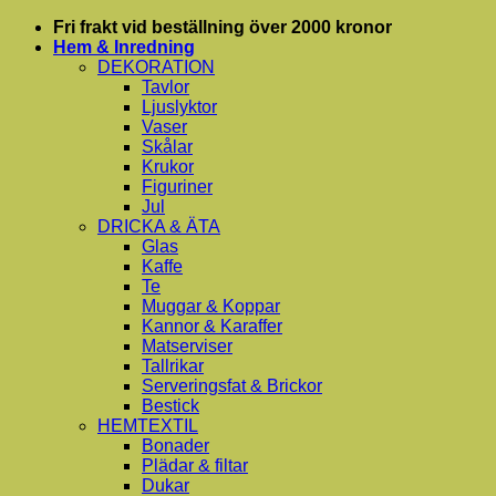
Skip
Fri frakt vid beställning över 2000 kronor
to
Hem & Inredning
content
DEKORATION
Tavlor
Ljuslyktor
Vaser
Skålar
Krukor
Figuriner
Jul
DRICKA & ÄTA
Glas
Kaffe
Te
Muggar & Koppar
Kannor & Karaffer
Matserviser
Tallrikar
Serveringsfat & Brickor
Bestick
HEMTEXTIL
Bonader
Plädar & filtar
Dukar