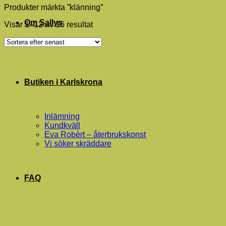
Produkter märkta ”klänning”
Om Sallys
Sortera
Visar 1–12 av 16 resultat
efter
senaste
Butiken i Karlskrona
Inlämning
Kundkväll
Eva Robèrt – återbrukskonst
Vi söker skräddare
FAQ