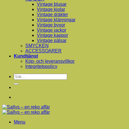
Vintage blusar
Vintage kjolar
Vintage dräkter
Vintage klänningar
Vintage byxor
Vintage jackor
Vintage kappor
Vintage pälsar
SMYCKEN
ACCESSOARER
Kundtjänst
Köp- och leveransvillkor
Integritetspolicy
Sök
efter:
Menu