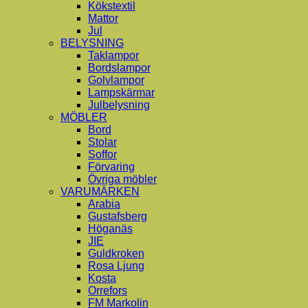
Kökstextil
Mattor
Jul
BELYSNING
Taklampor
Bordslampor
Golvlampor
Lampskärmar
Julbelysning
MÖBLER
Bord
Stolar
Soffor
Förvaring
Övriga möbler
VARUMÄRKEN
Arabia
Gustafsberg
Höganäs
JIE
Guldkroken
Rosa Ljung
Kosta
Orrefors
FM Markolin