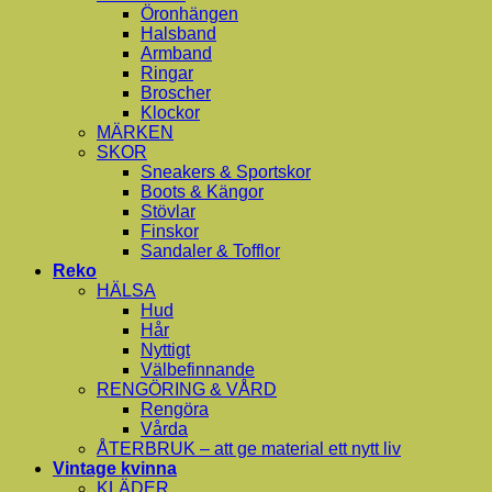
Öronhängen
Halsband
Armband
Ringar
Broscher
Klockor
MÄRKEN
SKOR
Sneakers & Sportskor
Boots & Kängor
Stövlar
Finskor
Sandaler & Tofflor
Reko
HÄLSA
Hud
Hår
Nyttigt
Välbefinnande
RENGÖRING & VÅRD
Rengöra
Vårda
ÅTERBRUK – att ge material ett nytt liv
Vintage kvinna
KLÄDER