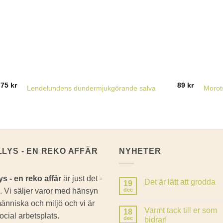
75
kr
89
kr
Lendelundens dundermjukgörande salva
Morot
LLYS - EN REKO AFFÄR
NYHETER
ys - en reko affär
är just det -
Det är lätt att grodda
19
. Vi säljer varor med hänsyn
dec
Inga
kommentarer
 människa och miljö och vi är
till
Varmt tack till er som
18
Det
ocial arbetsplats.
är
dec
bidrar!