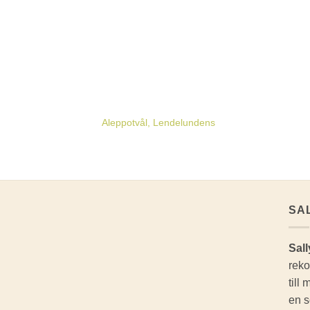
Aleppotvål, Lendelundens
SA
Sall
reko
till
en s