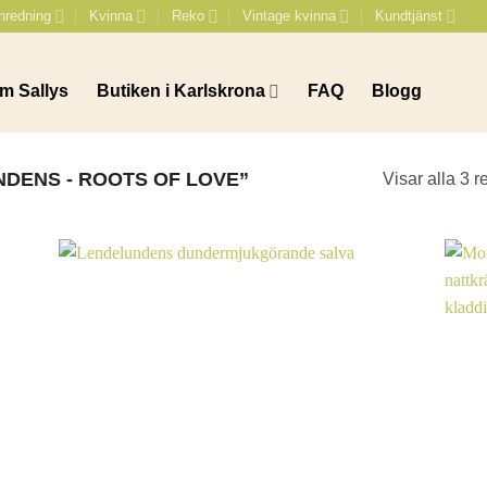
nredning
Kvinna
Reko
Vintage kvinna
Kundtjänst
m Sallys
Butiken i Karlskrona
FAQ
Blogg
DENS - ROOTS OF LOVE”
Visar alla 3 r