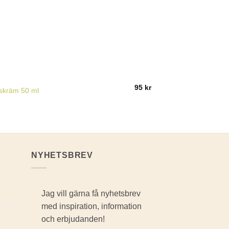
95
kr
skräm 50 ml
NYHETSBREV
Jag vill gärna få nyhetsbrev
med inspiration, information
och erbjudanden!