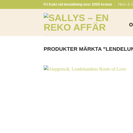
Skip
Hem & I
Fri frakt vid beställning över 2000 kronor
to
content
O
PRODUKTER MÄRKTA ”LENDELUN