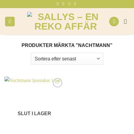
Skip
to
content
PRODUKTER MÄRKTA ”NACHTMANN”
SLUT I LAGER