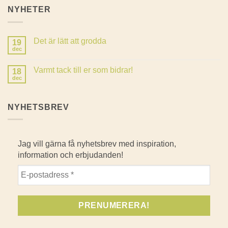
NYHETER
Det är lätt att grodda
19
dec
Inga
kommentarer
till
Varmt tack till er som bidrar!
18
Det
är
dec
Inga
lätt
kommentarer
att
till
grodda
Varmt
NYHETSBREV
tack
till
er
som
bidrar!
Jag vill gärna få nyhetsbrev med inspiration,
information och erbjudanden!