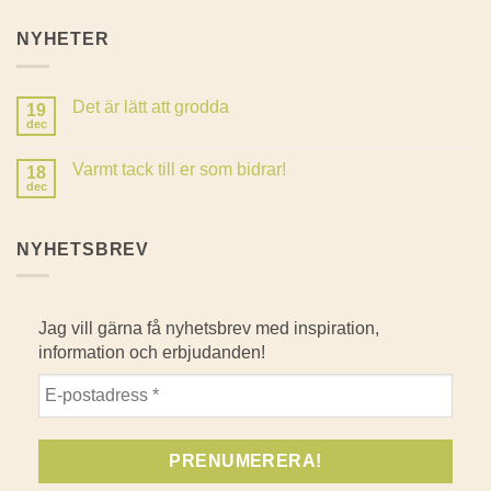
NYHETER
Det är lätt att grodda
19
dec
Inga
kommentarer
till
Varmt tack till er som bidrar!
18
Det
är
dec
Inga
lätt
kommentarer
att
till
grodda
Varmt
NYHETSBREV
tack
till
er
som
bidrar!
Jag vill gärna få nyhetsbrev med inspiration,
information och erbjudanden!