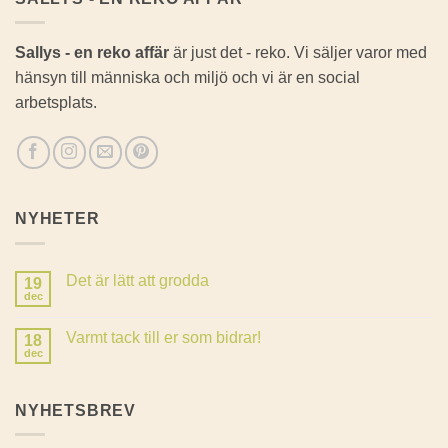
Sallys - en reko affär
är just det - reko. Vi säljer varor med
hänsyn till människa och miljö och vi är en social
arbetsplats.
NYHETER
Det är lätt att grodda
19
dec
Inga
kommentarer
till
Varmt tack till er som bidrar!
18
Det
är
dec
Inga
lätt
kommentarer
att
till
grodda
Varmt
NYHETSBREV
tack
till
er
som