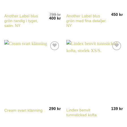
799
kr
450
kr
Another Label blus
Another Label blus
Det
Det
400
kr
grön randig i tyget,
grön med fina detaljer.
ursprungliga
nuvarande
priset
priset
satin. NY
NY
var:
är:
799 kr.
400 kr.
290
kr
139
kr
Lindex benvit
Cream svart klänning
tunnstickad kofta