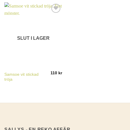
SLUT I LAGER
110
kr
Samsoe vit stickad
tröja
SALLYS - EN REKO AFFÄR