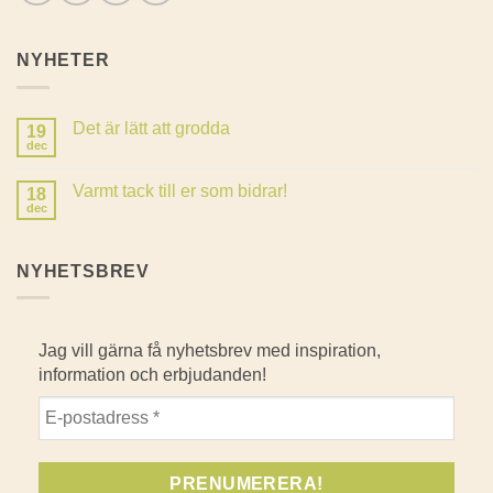
NYHETER
Det är lätt att grodda
19
dec
Inga
kommentarer
till
Varmt tack till er som bidrar!
18
Det
är
dec
Inga
lätt
kommentarer
att
till
grodda
Varmt
NYHETSBREV
tack
till
er
som
bidrar!
Jag vill gärna få nyhetsbrev med inspiration,
information och erbjudanden!