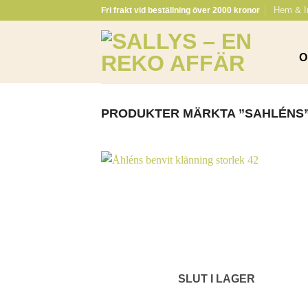
Skip
Hem & I
Fri frakt vid beställning över 2000 kronor
to
content
O
PRODUKTER MÄRKTA ”SAHLÉNS
SLUT I LAGER