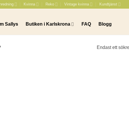
nredning
Kvinna
Reko
Vintage kvinna
Kundtjänst
m Sallys
Butiken i Karlskrona
FAQ
Blogg
”
Endast ett sökre