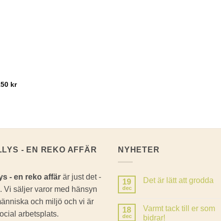
150
kr
LLYS - EN REKO AFFÄR
NYHETER
ys - en reko affär
är just det -
Det är lätt att grodda
19
. Vi säljer varor med hänsyn
dec
Inga
kommentarer
 människa och miljö och vi är
till
Varmt tack till er som
18
Det
ocial arbetsplats.
är
dec
bidrar!