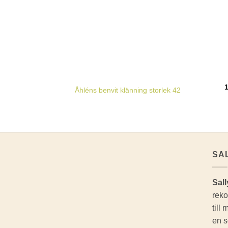
Åhléns benvit klänning storlek 42
SA
Sall
reko
till
en s