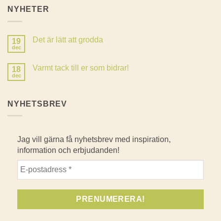
NYHETER
Det är lätt att grodda
19
dec
Inga
kommentarer
till
Varmt tack till er som bidrar!
18
Det
är
dec
Inga
lätt
kommentarer
att
till
grodda
Varmt
NYHETSBREV
tack
till
er
som
bidrar!
Jag vill gärna få nyhetsbrev med inspiration,
information och erbjudanden!