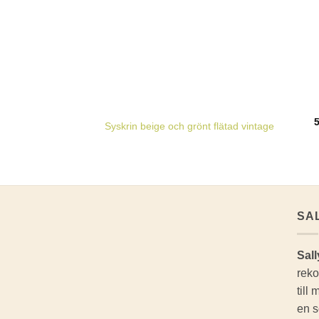
Syskrin beige och grönt flätad vintage
SA
Sall
reko
till
en s