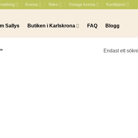
nredning
Kvinna
Reko
Vintage kvinna
Kundtjänst
m Sallys
Butiken i Karlskrona
FAQ
Blogg
”
Endast ett sökre