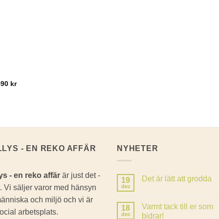
590
kr
LLYS - EN REKO AFFÄR
NYHETER
ys - en reko affär
är just det -
Det är lätt att grodda
19
. Vi säljer varor med hänsyn
dec
Inga
kommentarer
 människa och miljö och vi är
till
Varmt tack till er som
18
Det
ocial arbetsplats.
är
dec
bidrar!