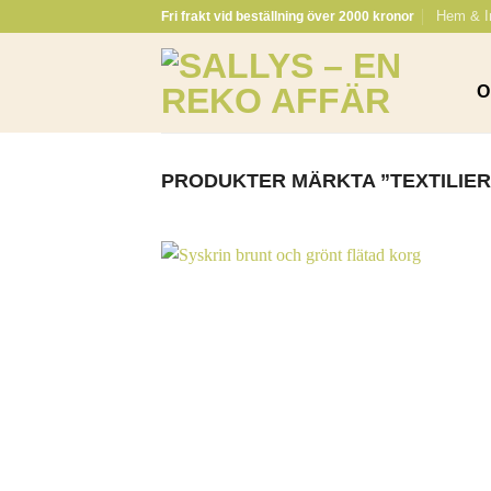
Skip
Hem & I
Fri frakt vid beställning över 2000 kronor
to
content
O
PRODUKTER MÄRKTA ”TEXTILIER