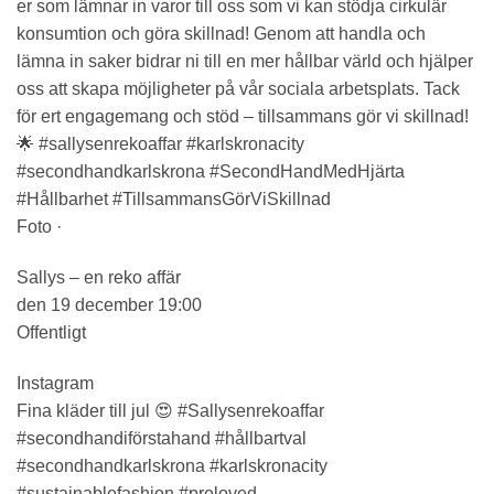
er som lämnar in varor till oss som vi kan stödja cirkulär
konsumtion och göra skillnad! Genom att handla och
lämna in saker bidrar ni till en mer hållbar värld och hjälper
oss att skapa möjligheter på vår sociala arbetsplats. Tack
för ert engagemang och stöd – tillsammans gör vi skillnad!
🌟 #sallysenrekoaffar #karlskronacity
#secondhandkarlskrona #SecondHandMedHjärta
#Hållbarhet #TillsammansGörViSkillnad
Foto ·
Sallys – en reko affär
den 19 december 19:00
Offentligt
Instagram
Fina kläder till jul 😍 #Sallysenrekoaffar
#secondhandiförstahand #hållbartval
#secondhandkarlskrona #karlskronacity
#sustainablefashion #preloved