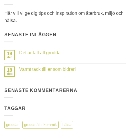
Här vill vi ge dig tips och inspiration om återbruk, miljö och
hälsa.
SENASTE INLÄGGEN
Det är lätt att grodda
19
dec
Inga
kommentarer
till
Varmt tack till er som bidrar!
18
Det
är
dec
Inga
lätt
kommentarer
att
till
grodda
Varmt
SENASTE KOMMENTARERNA
tack
till
er
som
bidrar!
TAGGAR
groddar
groddställ i keramik
hälsa