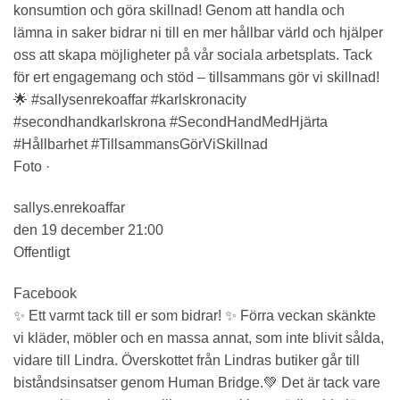
konsumtion och göra skillnad! Genom att handla och
lämna in saker bidrar ni till en mer hållbar värld och hjälper
oss att skapa möjligheter på vår sociala arbetsplats. Tack
för ert engagemang och stöd – tillsammans gör vi skillnad!
🌟 #sallysenrekoaffar #karlskronacity
#secondhandkarlskrona #SecondHandMedHjärta
#Hållbarhet #TillsammansGörViSkillnad
Foto ·
sallys.enrekoaffar
den 19 december 21:00
Offentligt
Facebook
✨ Ett varmt tack till er som bidrar! ✨ Förra veckan skänkte
vi kläder, möbler och en massa annat, som inte blivit sålda,
vidare till Lindra. Överskottet från Lindras butiker går till
biståndsinsatser genom Human Bridge.💚 Det är tack vare