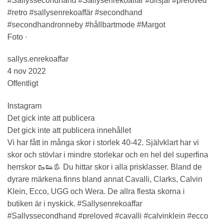
#Sallyssecondhand #Sallysenrekoaffar #ullsjal #preloved
#retro #sallysenrekoaffär #secondhand
#secondhandronneby #hållbartmode #Margot
Foto ·
sallys.enrekoaffar
4 nov 2022
Offentligt
Instagram
Det gick inte att publicera
Det gick inte att publicera innehållet
Vi har fått in många skor i storlek 40-42. Självklart har vi
skor och stövlar i mindre storlekar och en hel del superfina
herrskor 🥾👟👢 Du hittar skor i alla prisklasser. Bland de
dyrare märkena finns bland annat Cavalli, Clarks, Calvin
Klein, Ecco, UGG och Wera. De allra flesta skorna i
butiken är i nyskick. #Sallysenrekoaffar
#Sallyssecondhand #preloved #cavalli #calvinklein #ecco