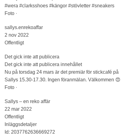
#wera #clarksshoes #kängor #stövletter #sneakers
Foto ·
sallys.enrekoaffar
2 nov 2022
Offentligt
Det gick inte att publicera
Det gick inte att publicera innehållet
Nu på torsdag 24 mars är det premiär för stickcafé på
Sallys 15.30-17.30. Ingen föranmälan. Välkommen 😍
Foto ·
Sallys – en reko affär
22 mar 2022
Offentligt
Inläggsdetaljer
Id: 2037762636669272