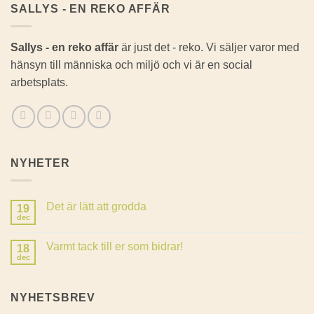
SALLYS - EN REKO AFFÄR
Sallys - en reko affär
är just det - reko. Vi säljer varor med
hänsyn till människa och miljö och vi är en social
arbetsplats.
NYHETER
Det är lätt att grodda
19
dec
Inga
kommentarer
till
Varmt tack till er som bidrar!
18
Det
är
dec
Inga
lätt
kommentarer
att
till
grodda
Varmt
NYHETSBREV
tack
till