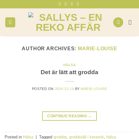
Skip
to
content
AUTHOR ARCHIVES:
MARIE-LOUISE
HÄLSA
Det är lätt att grodda
POSTED ON
2024-12-19
BY
MARIE-LOUISE
CONTINUE READING
→
Posted in
Hälsa
|
Tagged
groddar
,
groddställ i keramik
,
hälsa