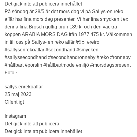
Det gick inte att publicera innehållet
På söndag är 28/5 är det mors dag vi på Sallys-en reko
affär har fina mors dag presenter. Vi har fina smycken t ex
denna fina Brosch gullig brun 189 kr och den vackra
koppen ARABIA MORS DAG från 1977 475 kr. Välkommen
in till oss på Sallys- en reko affär 🥰🌷 #retro
#sallysenrekoaffär #secondhand #smycken
#sallyssecondhand #secondhandronneby #reko #ronneby
#hållbart #porslin #hållbartmode #miljö #morsdagspresent
Foto ·
sallys.enrekoaffar
25 maj 2023
Offentligt
Instagram
Det gick inte att publicera
Det gick inte att publicera innehållet