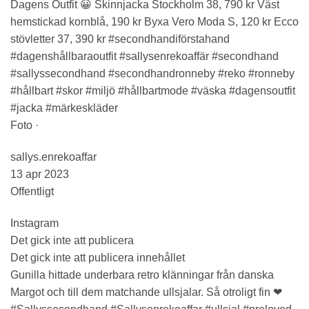
Dagens Outfit 😀 Skinnjacka Stockholm 38, 790 kr Väst
hemstickad kornblå, 190 kr Byxa Vero Moda S, 120 kr Ecco
stövletter 37, 390 kr #secondhandiförstahand
#dagenshållbaraoutfit #sallysenrekoaffär #secondhand
#sallyssecondhand #secondhandronneby #reko #ronneby
#hållbart #skor #miljö #hållbartmode #väska #dagensoutfit
#jacka #märkeskläder
Foto ·
sallys.enrekoaffar
13 apr 2023
Offentligt
Instagram
Det gick inte att publicera
Det gick inte att publicera innehållet
Gunilla hittade underbara retro klänningar från danska
Margot och till dem matchande ullsjalar. Så otroligt fin ❤