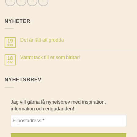
NYHETER
Det är lätt att grodda
19
dec
Inga
kommentarer
till
Varmt tack till er som bidrar!
18
Det
är
dec
Inga
lätt
kommentarer
att
till
grodda
Varmt
NYHETSBREV
tack
till
er
som
bidrar!
Jag vill gärna få nyhetsbrev med inspiration,
information och erbjudanden!