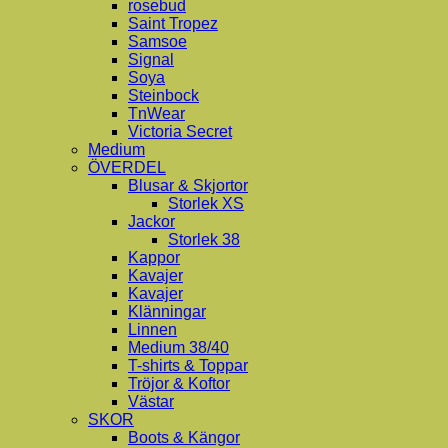
rosebud
Saint Tropez
Samsoe
Signal
Soya
Steinbock
TnWear
Victoria Secret
Medium
ÖVERDEL
Blusar & Skjortor
Storlek XS
Jackor
Storlek 38
Kappor
Kavajer
Kavajer
Klänningar
Linnen
Medium 38/40
T-shirts & Toppar
Tröjor & Koftor
Västar
SKOR
Boots & Kängor