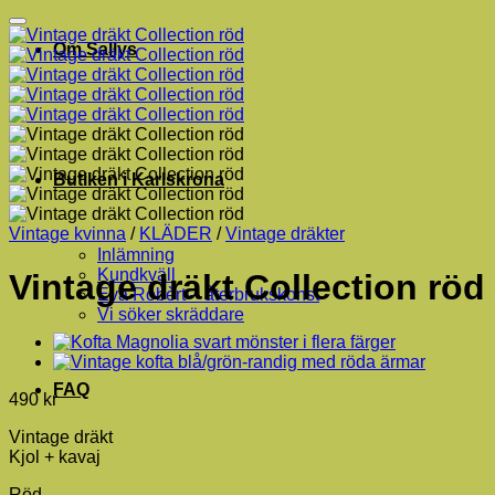
Om Sallys
Butiken i Karlskrona
Vintage kvinna
/
KLÄDER
/
Vintage dräkter
Inlämning
Kundkväll
Vintage dräkt Collection röd
Eva Robèrt – återbrukskonst
Vi söker skräddare
FAQ
490
kr
Vintage dräkt
Kjol + kavaj
Röd