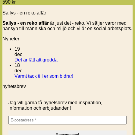
590
kr
Sallys - en reko affär
Sallys - en reko affär
är just det - reko. Vi säljer varor med
hänsyn till människa och miljö och vi är en social arbetsplats.
Nyheter
19
dec
Inga
Det är lätt att grodda
kommentarer
18
till
dec
Det
Inga
Varmt tack till er som bidrar!
är
kommentarer
nyhetsbrev
lätt
till
att
Varmt
grodda
tack
Jag vill gärna få nyhetsbrev med inspiration,
till
information och erbjudanden!
er
som
bidrar!