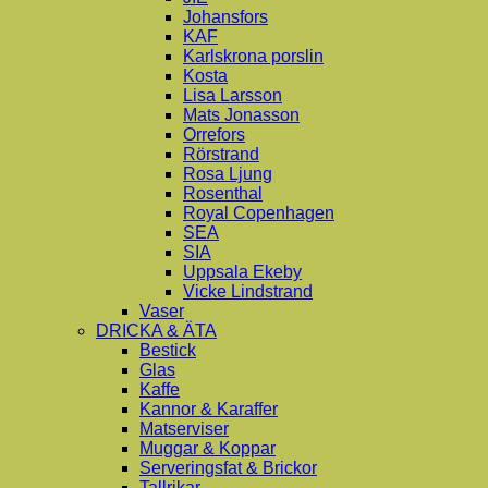
Johansfors
KAF
Karlskrona porslin
Kosta
Lisa Larsson
Mats Jonasson
Orrefors
Rörstrand
Rosa Ljung
Rosenthal
Royal Copenhagen
SEA
SIA
Uppsala Ekeby
Vicke Lindstrand
Vaser
DRICKA & ÄTA
Bestick
Glas
Kaffe
Kannor & Karaffer
Matserviser
Muggar & Koppar
Serveringsfat & Brickor
Tallrikar