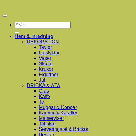
Sök
efter:
Hem & Inredning
DEKORATION
Tavlor
Ljuslyktor
Vaser
Skålar
Krukor
Figuriner
Jul
DRICKA & ÄTA
Glas
Kaffe
Te
Muggar & Koppar
Kannor & Karaffer
Matserviser
Tallrikar
Serveringsfat & Brickor
Bestick