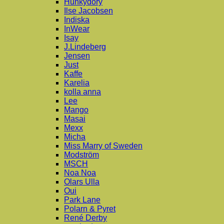
Hunkydory
Ilse Jacobsen
Indiska
InWear
Isay
J.Lindeberg
Jensen
Just
Kaffe
Karelia
kolla anna
Lee
Mango
Masai
Mexx
Micha
Miss Marry of Sweden
Modström
MSCH
Noa Noa
Olars Ulla
Oui
Park Lane
Polarn & Pyret
René Derby