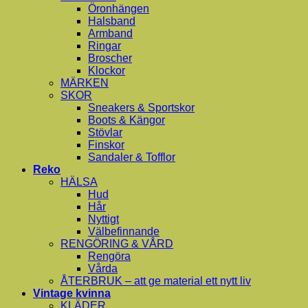
Öronhängen
Halsband
Armband
Ringar
Broscher
Klockor
MÄRKEN
SKOR
Sneakers & Sportskor
Boots & Kängor
Stövlar
Finskor
Sandaler & Tofflor
Reko
HÄLSA
Hud
Hår
Nyttigt
Välbefinnande
RENGÖRING & VÅRD
Rengöra
Vårda
ÅTERBRUK – att ge material ett nytt liv
Vintage kvinna
KLÄDER