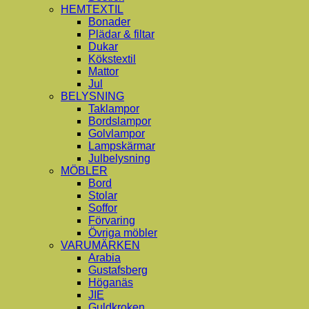
HEMTEXTIL
Bonader
Plädar & filtar
Dukar
Kökstextil
Mattor
Jul
BELYSNING
Taklampor
Bordslampor
Golvlampor
Lampskärmar
Julbelysning
MÖBLER
Bord
Stolar
Soffor
Förvaring
Övriga möbler
VARUMÄRKEN
Arabia
Gustafsberg
Höganäs
JIE
Guldkroken