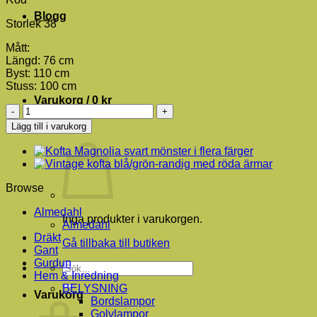
Blogg
Storlek 38
Mått:
Längd: 76 cm
Byst: 110 cm
Stuss: 100 cm
Varukorg /
0
kr
Vintage
dräkt
Lägg till i varukorg
Collection
röd
mängd
Browse
Almedahl
Inga produkter i varukorgen.
Almedahl
Dräkt
Gå tillbaka till butiken
Gant
Gurdun
Sök
Hem & Inredning
efter:
BELYSNING
Varukorg
Bordslampor
Golvlampor