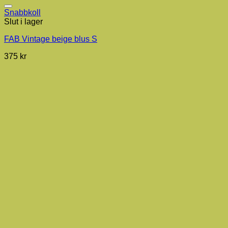
Snabbkoll
Slut i lager
FAB Vintage beige blus S
375
kr