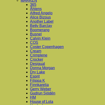
MÄRKEN
365
Åhlens
Alfred Angelo
Alice Bizous
Another Label
Betty Barclay
Boomerang
Busnel
Calvin Klein
COS
Coster Copenhagen
Cream
Crimplene
Crocker
Desigual
Donna Morgan
Dry Lake
Esprit
Filippa K
Finnkarelia
Gerry Weber
Gudrun Sjödén
HM
House of Lola