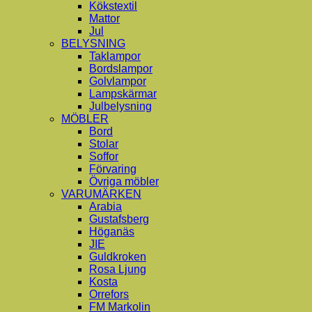
Kökstextil
Mattor
Jul
BELYSNING
Taklampor
Bordslampor
Golvlampor
Lampskärmar
Julbelysning
MÖBLER
Bord
Stolar
Soffor
Förvaring
Övriga möbler
VARUMÄRKEN
Arabia
Gustafsberg
Höganäs
JIE
Guldkroken
Rosa Ljung
Kosta
Orrefors
FM Markolin