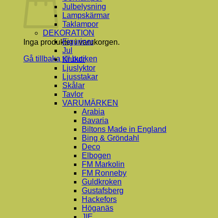
Julbelysning
Lampskärmar
Taklampor
DEKORATION
Figuriner
Inga produkter i varukorgen.
Jul
Gå tillbaka till butiken
Krukor
Ljuslyktor
Ljusstakar
Skålar
Tavlor
VARUMÄRKEN
Arabia
Bavaria
Biltons Made in England
Bing & Gröndahl
Deco
Elbogen
FM Markolin
FM Ronneby
Guldkroken
Gustafsberg
Hackefors
Höganäs
JIE