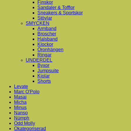
Finskor
Sandaler & Tofflor
Sneakers & Sportskor
Stövlar
SMYCKEN
Armband
Broscher
Halsband
Klockor
Öronhängen
Ringar
UNDERDEL
Byxor
Jumpsuite
Kjolar
Shorts
Levate
Marc O'Polo
Masai
Micha
Minus
Nanso
Nümph
Odd Molly
Okategoriserad