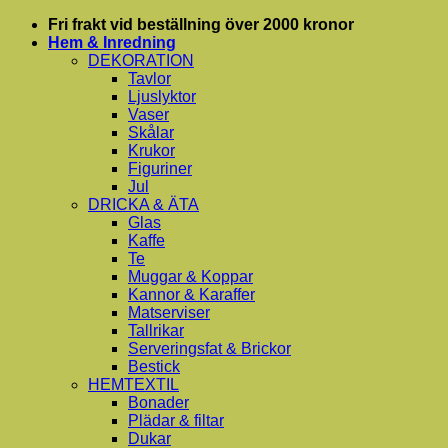
Skip
Fri frakt vid beställning över 2000 kronor
to
Hem & Inredning
content
DEKORATION
Tavlor
Ljuslyktor
Vaser
Skålar
Krukor
Figuriner
Jul
DRICKA & ÄTA
Glas
Kaffe
Te
Muggar & Koppar
Kannor & Karaffer
Matserviser
Tallrikar
Serveringsfat & Brickor
Bestick
HEMTEXTIL
Bonader
Plädar & filtar
Dukar