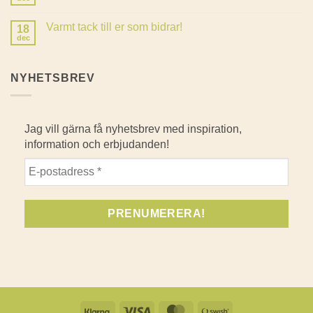
Inga
kommentarer
till
Varmt tack till er som bidrar!
18
Det
är
dec
Inga
lätt
kommentarer
att
till
grodda
Varmt
NYHETSBREV
tack
till
er
som
bidrar!
Jag vill gärna få nyhetsbrev med inspiration,
information och erbjudanden!
Klarna
Visa
MasterCard
Swish