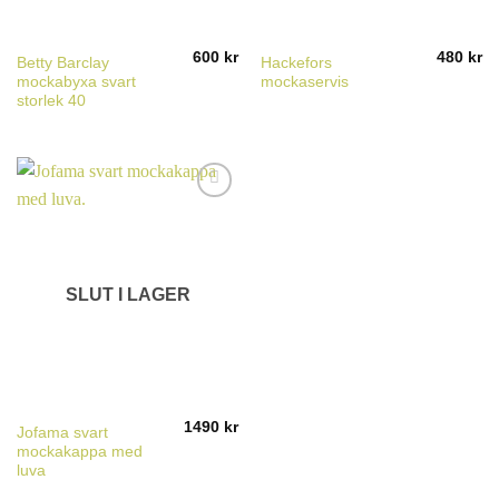
600
kr
480
kr
Betty Barclay
Hackefors
mockabyxa svart
mockaservis
storlek 40
SLUT I LAGER
1490
kr
Jofama svart
mockakappa med
luva