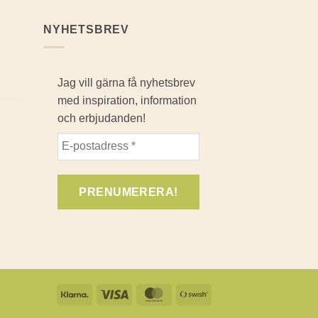
NYHETSBREV
Jag vill gärna få nyhetsbrev
med inspiration, information
och erbjudanden!
Klarna
Visa
MasterCard
Swish
(SE)