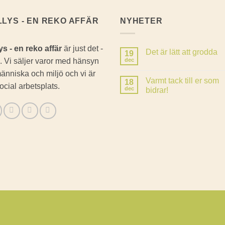
LLYS - EN REKO AFFÄR
NYHETER
ys - en reko affär
är just det -
Det är lätt att grodda
19
. Vi säljer varor med hänsyn
dec
Inga
kommentarer
 människa och miljö och vi är
till
Varmt tack till er som
18
Det
ocial arbetsplats.
är
dec
bidrar!
lätt
Inga
att
kommentarer
grodda
till
Varmt
tack
till
er
som
bidrar!