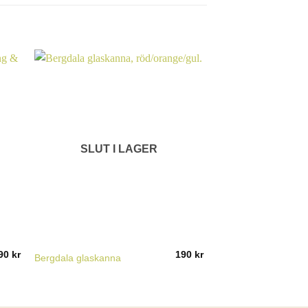
SLUT I LAGER
SLUT I
90
kr
190
kr
Höganäs pärlband g
Bergdala glaskanna
tekopp 9 cm med fat