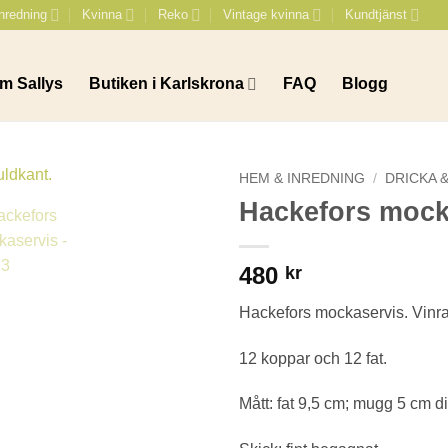
nredning
Kvinna
Reko
Vintage kvinna
Kundtjänst
m Sallys
Butiken i Karlskrona
FAQ
Blogg
HEM & INREDNING
/
DRICKA &
Hackefors mock
480
kr
Hackefors mockaservis. Vinr
12 koppar och 12 fat.
Mått: fat 9,5 cm; mugg 5 cm d