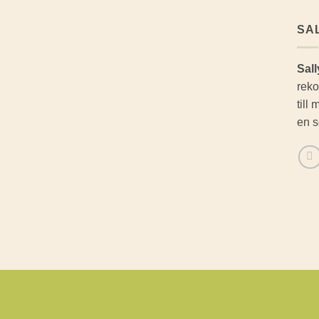
SA
Sall
reko
till
en s