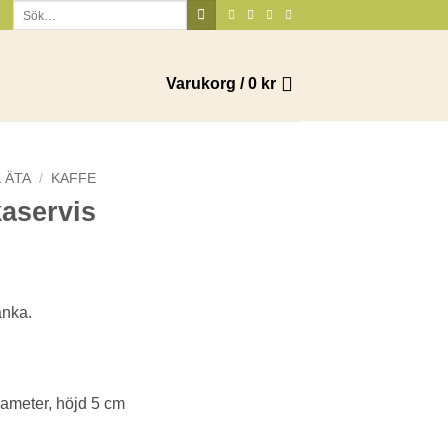
Sök
efter:
Varukorg /
0
kr
 ÄTA
/
KAFFE
aservis
anka.
iameter, höjd 5 cm