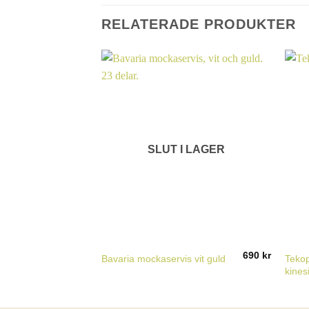
RELATERADE PRODUKTER
SLUT I LAGER
690
kr
Tekop
Bavaria mockaservis vit guld
kines