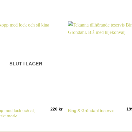
SLUT I LAGER
220
kr
19
p med lock och sil,
Bing & Gröndahl teservis
iskt motiv