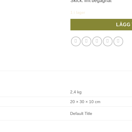
Skick: fint begagnat
1 i lager
LÄGG 
2,4 kg
20 × 30 × 10 cm
Default Title