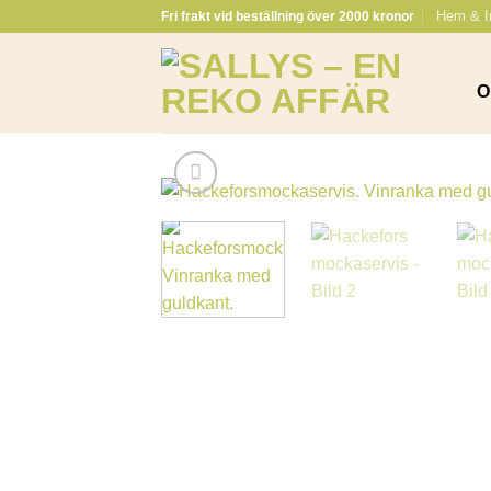
Skip
Hem & I
Fri frakt vid beställning över 2000 kronor
to
content
O