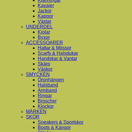
Klänningar
Kavajer
Jackor
Kappor
Västar
UNDERDEL
Kjolar
Byxor
ACCESSOARER
Hattar & Mössor
Scarfs & Halsdukar
Handskar & Vantar
Skärp
Väskor
SMYCKEN
Öronhängen
Halsband
Armband
Ringar
Broscher
Klockor
MÄRKEN
SKOR
Sneakers & Sportskor
Boots & Kängor