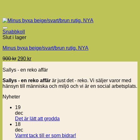
Snabbkoll
Slut i lager
Minus byxa beige/svart/brun rutig. NYA
Det
Det
900
kr
290
kr
ursprungliga
nuvarande
priset
priset
Sallys - en reko affär
var:
är:
Sallys - en reko affär
är just det - reko. Vi säljer varor med
900 kr.
290 kr.
hänsyn till människa och miljö och vi är en social arbetsplats.
Nyheter
19
dec
Inga
Det är lätt att grodda
kommentarer
18
till
dec
Det
Inga
Varmt tack till er som bidrar!