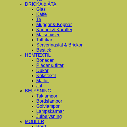
DRICKA & ÄTA
Glas
Kaffe
Te
Muggar & Koppar
Kannor & Karaffer
Matserviser
Tallrikar
Serveringsfat & Brickor
Bestick
HEMTEXTIL
Bonader
Plädar & filtar
Dukar
Kökstextil
Mattor
Jul
BELYSNING
Taklampor
Bordslampor
Golvlampor
Lampskärmar
Julbelysning
MÖBLER
Bord