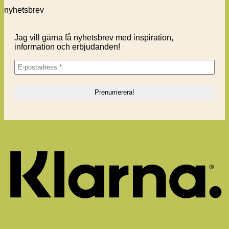
är
kommentarer
nyhetsbrev
lätt
till
att
Varmt
grodda
tack
Jag vill gärna få nyhetsbrev med inspiration,
till
information och erbjudanden!
er
som
bidrar!
K