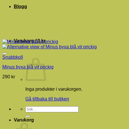
Blogg
Varukorg /
0
kr
Snabbkoll
Minus byxa blå vit prickig
290
kr
Inga produkter i varukorgen.
Gå tillbaka till butiken
Sök
efter:
Varukorg