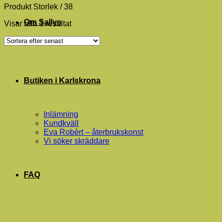
Produkt Storlek
/
38
Om Sallys
Sortera
Visar alla 3 resultat
efter
senaste
Butiken i Karlskrona
Inlämning
Kundkväll
Eva Robèrt – återbrukskonst
Vi söker skräddare
FAQ