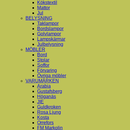
Kökstextil
Mattor
Jul
BELYSNING
Taklampor
Bordslampor
Golvlampor
Lampskärmar
Julbelysning
MÖBLER
Bord
Stolar
Soffor
Förvaring
Övriga möbler
VARUMÄRKEN
Arabia
Gustafsberg
Höganäs
JIE
Guldkroken
Rosa Ljung
Kosta
Orrefors
FM Markolin