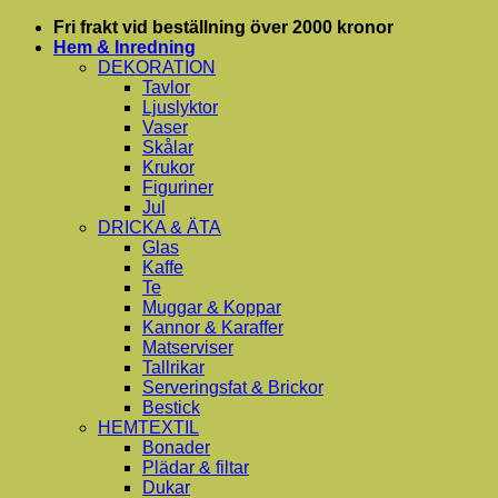
Skip
Fri frakt vid beställning över 2000 kronor
to
Hem & Inredning
content
DEKORATION
Tavlor
Ljuslyktor
Vaser
Skålar
Krukor
Figuriner
Jul
DRICKA & ÄTA
Glas
Kaffe
Te
Muggar & Koppar
Kannor & Karaffer
Matserviser
Tallrikar
Serveringsfat & Brickor
Bestick
HEMTEXTIL
Bonader
Plädar & filtar
Dukar