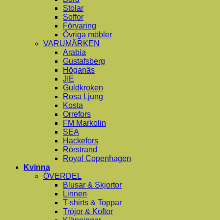
Stolar
Soffor
Förvaring
Övriga möbler
VARUMÄRKEN
Arabia
Gustafsberg
Höganäs
JIE
Guldkroken
Rosa Ljung
Kosta
Orrefors
FM Markolin
SEA
Hackefors
Rörstrand
Royal Copenhagen
Kvinna
ÖVERDEL
Blusar & Skjortor
Linnen
T-shirts & Toppar
Tröjor & Koftor