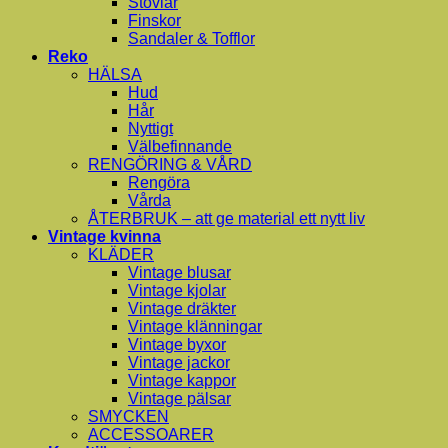
Stövlar
Finskor
Sandaler & Tofflor
Reko
HÄLSA
Hud
Hår
Nyttigt
Välbefinnande
RENGÖRING & VÅRD
Rengöra
Vårda
ÅTERBRUK – att ge material ett nytt liv
Vintage kvinna
KLÄDER
Vintage blusar
Vintage kjolar
Vintage dräkter
Vintage klänningar
Vintage byxor
Vintage jackor
Vintage kappor
Vintage pälsar
SMYCKEN
ACCESSOARER