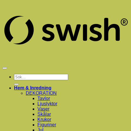
S
(
Sök
efter:
Hem & Inredning
DEKORATION
Tavlor
Ljuslyktor
Vaser
Skålar
Krukor
Figuriner
Jul