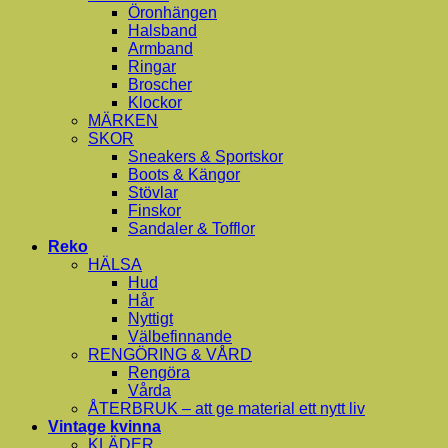
Öronhängen
Halsband
Armband
Ringar
Broscher
Klockor
MÄRKEN
SKOR
Sneakers & Sportskor
Boots & Kängor
Stövlar
Finskor
Sandaler & Tofflor
Reko
HÄLSA
Hud
Hår
Nyttigt
Välbefinnande
RENGÖRING & VÅRD
Rengöra
Vårda
ÅTERBRUK – att ge material ett nytt liv
Vintage kvinna
KLÄDER