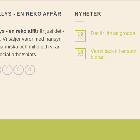
LLYS - EN REKO AFFÄR
NYHETER
ys - en reko affär
är just det -
Det är lätt att grodda
19
. Vi säljer varor med hänsyn
dec
Inga
kommentarer
 människa och miljö och vi är
till
Varmt tack till er som
18
Det
ocial arbetsplats.
är
dec
bidrar!
lätt
Inga
att
kommentarer
grodda
till
Varmt
tack
till
er
som
bidrar!