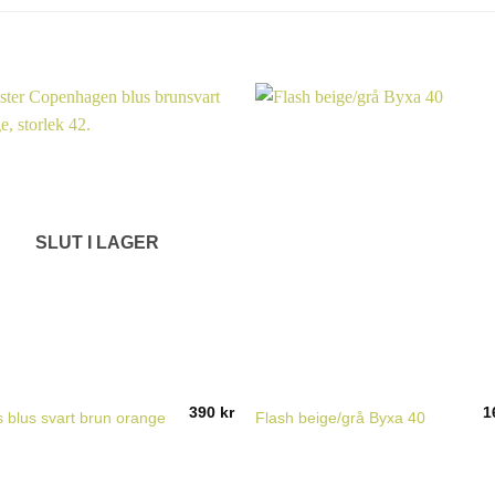
SLUT I LAGER
390
kr
1
 blus svart brun orange
Flash beige/grå Byxa 40