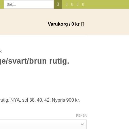
Sök
efter:
Varukorg /
0
kr
R
e/svart/brun rutig.
ga
ande
utig. NYA, strl 38, 40, 42. Nypris 900 kr.
.
RENSA