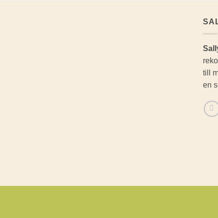
SA
Sall
reko
till
en s