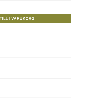
utig. NYA mängd
TILL I VARUKORG