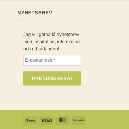
NYHETSBREV
Jag vill gärna få nyhetsbrev
med inspiration, information
och erbjudanden!
Klarna
Visa
MasterCard
Swish
(SE)