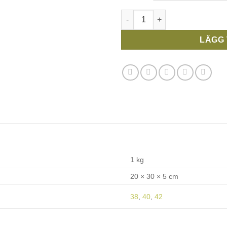
Minus byxa beige/svart/brun r
LÄGG 
1 kg
20 × 30 × 5 cm
38
,
40
,
42