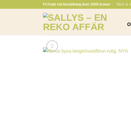
Skip
Hem & I
Fri frakt vid beställning över 2000 kronor
to
content
O