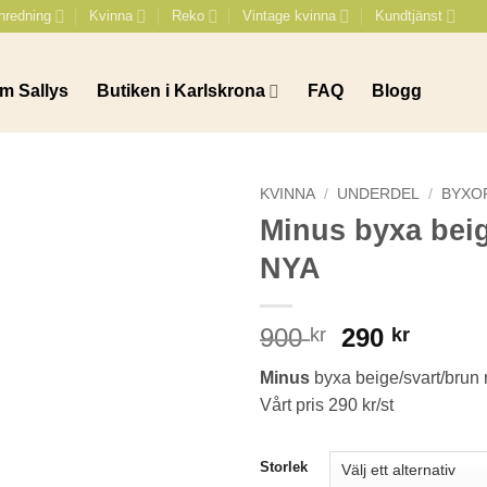
nredning
Kvinna
Reko
Vintage kvinna
Kundtjänst
m Sallys
Butiken i Karlskrona
FAQ
Blogg
KVINNA
/
UNDERDEL
/
BYXO
Minus byxa beig
NYA
Det
Det
900
290
kr
kr
ursprungli
nuvar
Minus
byxa beige/svart/brun r
priset
priset
Vårt pris 290 kr/st
var:
är:
900 kr.
290 kr
Storlek