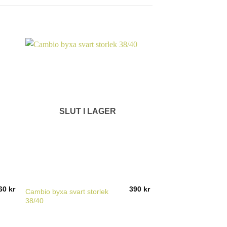
SLUT I LAGER
SLUT I
60
kr
390
kr
Cambio byxa svart storlek
Stockholm byxa svar
38/40