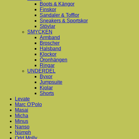
Boots & Kängor
Finskor
Sandaler & Tofflor
Sneakers & Sportskor
Stövlar
SMYCKEN
Armband
Broscher
Halsband
Klockor
Öronhängen
Ringar
UNDERDEL
Byxor
Jumpsuite
Kjolar
Shorts
Levate
Marc O'Polo
Masai
Micha
Minus
Nanso
Nümph
Odd Molly