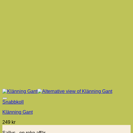
Snabbkoll
Klänning Gant
249
kr
Sallys - en reko affär