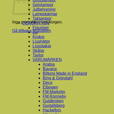
Bordslampor
Golvlampor
Julbelysning
Lampskärmar
Taklampor
Inga produkter i varukorgen.
DEKORATION
Figuriner
Gå tillbaka till butiken
Jul
Krukor
Ljuslyktor
Ljusstakar
Skålar
Tavlor
VARUMÄRKEN
Arabia
Bavaria
Biltons Made in England
Bing & Gröndahl
Deco
Elbogen
FM Markolin
FM Ronneby
Guldkroken
Gustafsberg
Hackefors