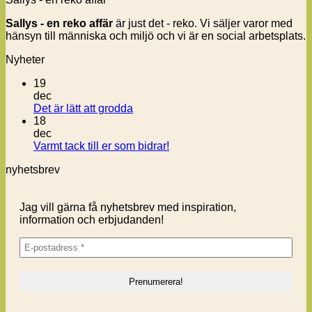
Sallys - en reko affär
är just det - reko. Vi säljer varor med
hänsyn till människa och miljö och vi är en social arbetsplats.
Nyheter
19
dec
Inga
Det är lätt att grodda
kommentarer
18
till
dec
Det
Inga
Varmt tack till er som bidrar!
är
kommentarer
nyhetsbrev
lätt
till
att
Varmt
grodda
tack
Jag vill gärna få nyhetsbrev med inspiration,
till
information och erbjudanden!
er
som
bidrar!