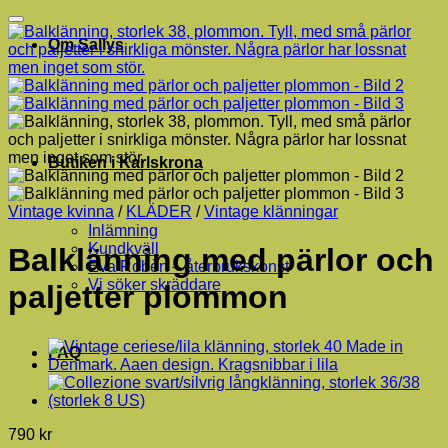
Om Sallys
Butiken i Karlskrona
Vintage kvinna
/
KLÄDER
/
Vintage klänningar
Inlämning
Kundkväll
Balklänning med pärlor och
Eva Robèrt – återbrukskonst
Vi söker skräddare
paljetter plommon
FAQ
790
kr