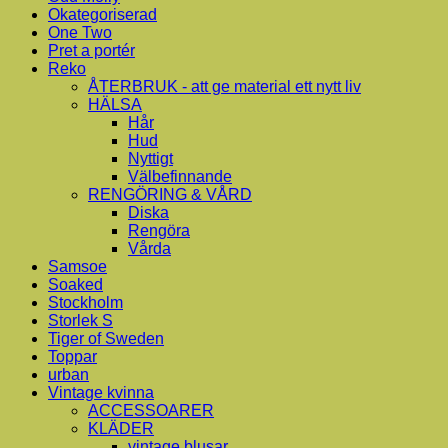
Okategoriserad
One Two
Pret a portér
Reko
ÅTERBRUK - att ge material ett nytt liv
HÄLSA
Hår
Hud
Nyttigt
Välbefinnande
RENGÖRING & VÅRD
Diska
Rengöra
Vårda
Samsoe
Soaked
Stockholm
Storlek S
Tiger of Sweden
Toppar
urban
Vintage kvinna
ACCESSOARER
KLÄDER
vintage blusar