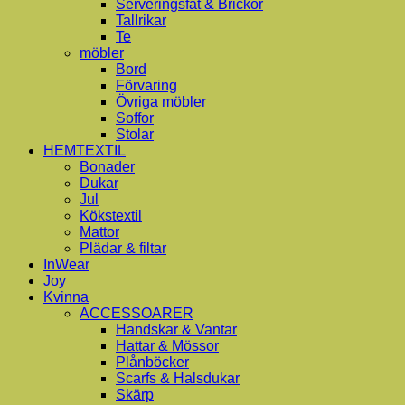
Serveringsfat & Brickor
Tallrikar
Te
möbler
Bord
Förvaring
Övriga möbler
Soffor
Stolar
HEMTEXTIL
Bonader
Dukar
Jul
Kökstextil
Mattor
Plädar & filtar
InWear
Joy
Kvinna
ACCESSOARER
Handskar & Vantar
Hattar & Mössor
Plånböcker
Scarfs & Halsdukar
Skärp