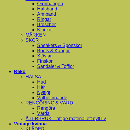
Öronhängen
Halsband
Armband
Ringar
Broscher
Klockor
MÄRKEN
SKOR
Sneakers & Sportskor
Boots & Kängor
Stövlar
Finskor
Sandaler & Tofflor
Reko
HÄLSA
Hud
Hår
Nyttigt
Välbefinnande
RENGÖRING & VÅRD
Rengöra
Vårda
ÅTERBRUK – att ge material ett nytt liv
Vintage kvinna
KLÄDER