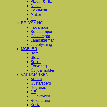
Plädar & filtar
Dukar
Kökstextil
Mattor
Jul
BELYSNING
Taklampor
Bordslampor
Golvlampor
Lampskärmar
Julbelysning
MÖBLER
Bord
Stolar
Soffor
Förvaring
Övriga möbler
VARUMÄRKEN
Arabia
Gustafsberg
Höganäs
JIE
Guldkroken
Rosa Ljung
Kosta