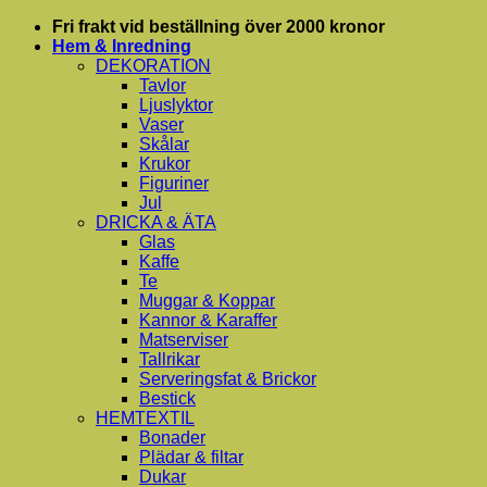
Skip
Fri frakt vid beställning över 2000 kronor
to
Hem & Inredning
content
DEKORATION
Tavlor
Ljuslyktor
Vaser
Skålar
Krukor
Figuriner
Jul
DRICKA & ÄTA
Glas
Kaffe
Te
Muggar & Koppar
Kannor & Karaffer
Matserviser
Tallrikar
Serveringsfat & Brickor
Bestick
HEMTEXTIL
Bonader
Plädar & filtar
Dukar