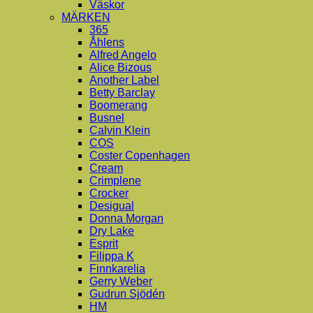
Väskor
MÄRKEN
365
Åhlens
Alfred Angelo
Alice Bizous
Another Label
Betty Barclay
Boomerang
Busnel
Calvin Klein
COS
Coster Copenhagen
Cream
Crimplene
Crocker
Desigual
Donna Morgan
Dry Lake
Esprit
Filippa K
Finnkarelia
Gerry Weber
Gudrun Sjödén
HM