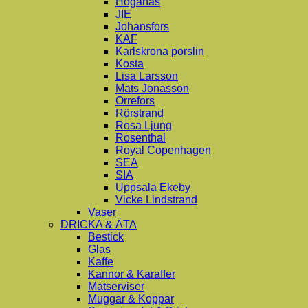
Höganäs
JIE
Johansfors
KAF
Karlskrona porslin
Kosta
Lisa Larsson
Mats Jonasson
Orrefors
Rörstrand
Rosa Ljung
Rosenthal
Royal Copenhagen
SEA
SIA
Uppsala Ekeby
Vicke Lindstrand
Vaser
DRICKA & ÄTA
Bestick
Glas
Kaffe
Kannor & Karaffer
Matserviser
Muggar & Koppar