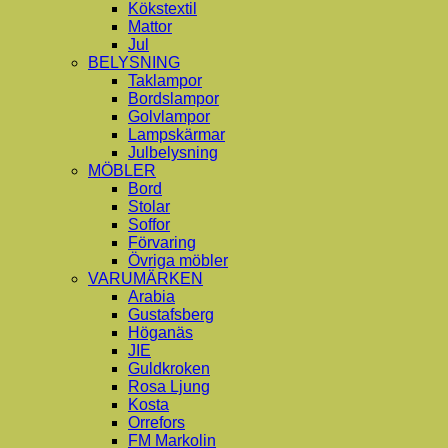
Kökstextil
Mattor
Jul
BELYSNING
Taklampor
Bordslampor
Golvlampor
Lampskärmar
Julbelysning
MÖBLER
Bord
Stolar
Soffor
Förvaring
Övriga möbler
VARUMÄRKEN
Arabia
Gustafsberg
Höganäs
JIE
Guldkroken
Rosa Ljung
Kosta
Orrefors
FM Markolin