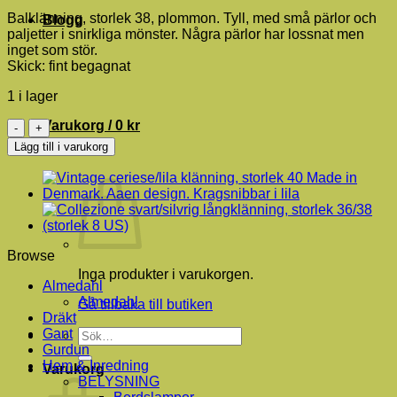
Balklänning, storlek 38, plommon. Tyll, med små pärlor och
Blogg
paljetter i snirkliga mönster. Några pärlor har lossnat men
inget som stör.
Skick: fint begagnat
1 i lager
Balklänning
Varukorg /
0
kr
med
Lägg till i varukorg
pärlor
och
paljetter
plommon
mängd
Browse
Inga produkter i varukorgen.
Almedahl
Almedahl
Gå tillbaka till butiken
Dräkt
Gant
Sök
Gurdun
efter:
Hem & Inredning
Varukorg
BELYSNING