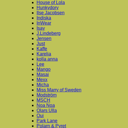
House of Lola
Hunkydory
Ilse Jacobsen
Indiska
InWear
Isay
J.Lindeberg
Jensen
Just
Kaffe
Karelia
kolla anna
Lee
Mango
Masai
Mexx
Micha
Miss Marry of Sweden
Modström
MSCH
Noa Noa
Olars Ulla
Oui
Park Lane
Polarn & Pyret