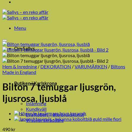
Menu
Om Sallys
Hem & Inredning
/
DEKORATION
/
VARUMÄRKEN
/
Biltons
Made in England
Butiken i Karlskrona
Bilton 7 temuggar ljusgrön,
ljusrosa, ljusblå
Inlämning
Kundkväll
Eva Robèrt – återbrukskonst
Vi söker skräddare
490
kr