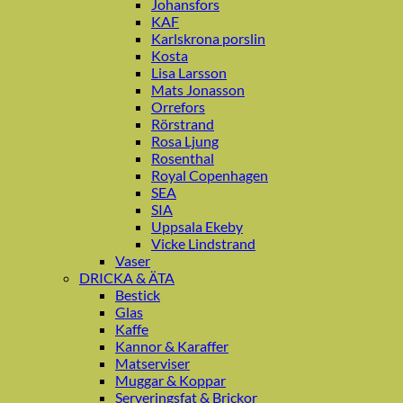
Johansfors
KAF
Karlskrona porslin
Kosta
Lisa Larsson
Mats Jonasson
Orrefors
Rörstrand
Rosa Ljung
Rosenthal
Royal Copenhagen
SEA
SIA
Uppsala Ekeby
Vicke Lindstrand
Vaser
DRICKA & ÄTA
Bestick
Glas
Kaffe
Kannor & Karaffer
Matserviser
Muggar & Koppar
Serveringsfat & Brickor