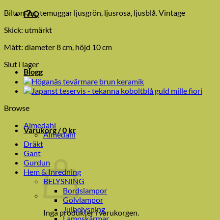
Bilton 7st temuggar ljusgrön, ljusrosa, ljusblå. Vintage
FAQ
Skick: utmärkt
Mått: diameter 8 cm, höjd 10 cm
Slut i lager
Blogg
Browse
Almedahl
Varukorg /
0
kr
Almedahl
Dräkt
Gant
Gurdun
Hem & Inredning
BELYSNING
Bordslampor
Golvlampor
Julbelysning
Inga produkter i varukorgen.
Lampskärmar