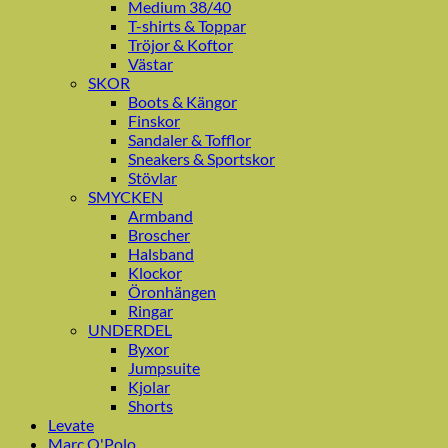
Medium 38/40
T-shirts & Toppar
Tröjor & Koftor
Västar
SKOR
Boots & Kängor
Finskor
Sandaler & Tofflor
Sneakers & Sportskor
Stövlar
SMYCKEN
Armband
Broscher
Halsband
Klockor
Öronhängen
Ringar
UNDERDEL
Byxor
Jumpsuite
Kjolar
Shorts
Levate
Marc O'Polo