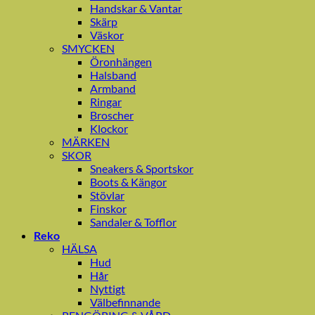
Handskar & Vantar
Skärp
Väskor
SMYCKEN
Öronhängen
Halsband
Armband
Ringar
Broscher
Klockor
MÄRKEN
SKOR
Sneakers & Sportskor
Boots & Kängor
Stövlar
Finskor
Sandaler & Tofflor
Reko
HÄLSA
Hud
Hår
Nyttigt
Välbefinnande