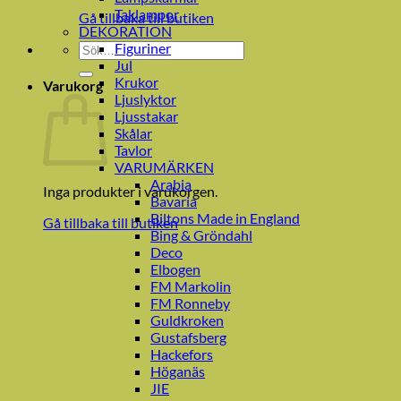
Taklampor
Gå tillbaka till butiken
DEKORATION
Figuriner
Sök
Jul
efter:
Krukor
Varukorg
Ljuslyktor
Ljusstakar
Skålar
Tavlor
VARUMÄRKEN
Arabia
Inga produkter i varukorgen.
Bavaria
Biltons Made in England
Gå tillbaka till butiken
Bing & Gröndahl
Deco
Elbogen
FM Markolin
FM Ronneby
Guldkroken
Gustafsberg
Hackefors
Höganäs
JIE