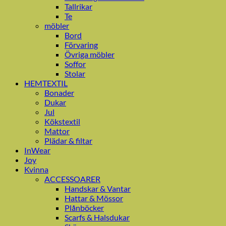
Tallrikar
Te
möbler
Bord
Förvaring
Övriga möbler
Soffor
Stolar
HEMTEXTIL
Bonader
Dukar
Jul
Kökstextil
Mattor
Plädar & filtar
InWear
Joy
Kvinna
ACCESSOARER
Handskar & Vantar
Hattar & Mössor
Plånböcker
Scarfs & Halsdukar