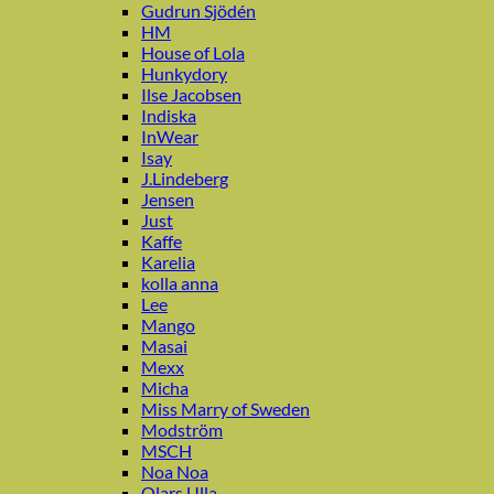
Gudrun Sjödén
HM
House of Lola
Hunkydory
Ilse Jacobsen
Indiska
InWear
Isay
J.Lindeberg
Jensen
Just
Kaffe
Karelia
kolla anna
Lee
Mango
Masai
Mexx
Micha
Miss Marry of Sweden
Modström
MSCH
Noa Noa
Olars Ulla