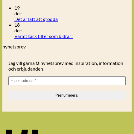
19
dec
Inga
Det är lätt att grodda
kommentarer
18
till
dec
Det
Inga
Varmt tack till er som bidrar!
är
kommentarer
nyhetsbrev
lätt
till
att
Varmt
grodda
tack
Jag vill gärna få nyhetsbrev med inspiration, information
till
och erbjudanden!
er
som
bidrar!
K