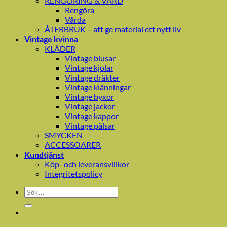
RENGÖRING & VÅRD
Rengöra
Vårda
ÅTERBRUK – att ge material ett nytt liv
Vintage kvinna
KLÄDER
Vintage blusar
Vintage kjolar
Vintage dräkter
Vintage klänningar
Vintage byxor
Vintage jackor
Vintage kappor
Vintage pälsar
SMYCKEN
ACCESSOARER
Kundtjänst
Köp- och leveransvillkor
Integritetspolicy
Sök
efter: