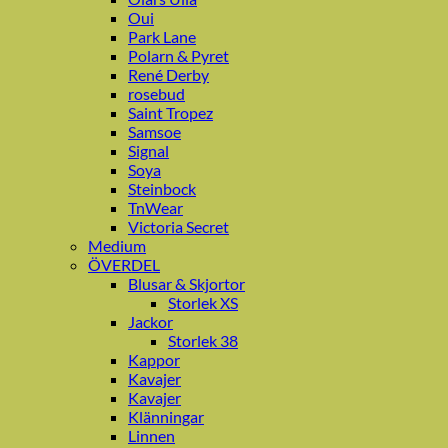
Oui
Park Lane
Polarn & Pyret
René Derby
rosebud
Saint Tropez
Samsoe
Signal
Soya
Steinbock
TnWear
Victoria Secret
Medium
ÖVERDEL
Blusar & Skjortor
Storlek XS
Jackor
Storlek 38
Kappor
Kavajer
Kavajer
Klänningar
Linnen