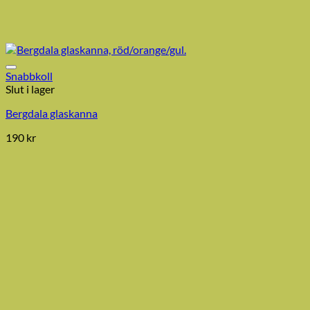
Snabbkoll
Slut i lager
Bergdala glaskanna
190
kr