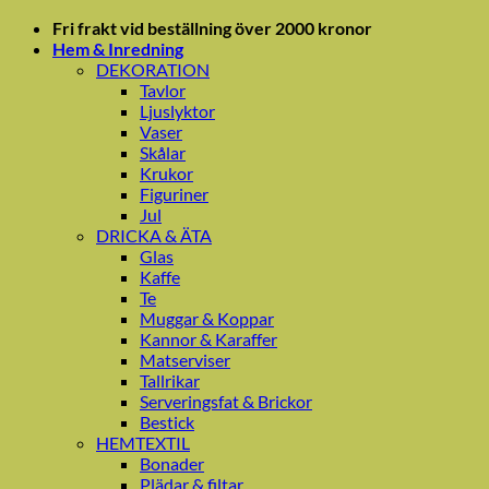
Skip
Fri frakt vid beställning över 2000 kronor
to
Hem & Inredning
content
DEKORATION
Tavlor
Ljuslyktor
Vaser
Skålar
Krukor
Figuriner
Jul
DRICKA & ÄTA
Glas
Kaffe
Te
Muggar & Koppar
Kannor & Karaffer
Matserviser
Tallrikar
Serveringsfat & Brickor
Bestick
HEMTEXTIL
Bonader
Plädar & filtar