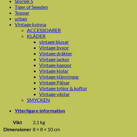
Storlek S
Tiger of Sweden
Toppar
urban
Vintage kvinna
ACCESSOARER
KLÄDER
vintage blusar
Vintage byxor
Vintage dräkter
Vintage jackor
Vintage kappor
Vintage kjolar
Vintage klänningar
Vintage Pälsar
Vintage tröjor & koftor
Vintage västar
SMYCKEN
Ytterligare information
Vikt
2,1 kg
Dimensioner
8 × 8 × 10 cm