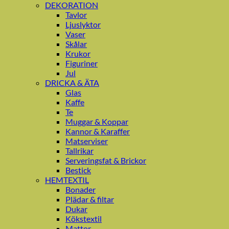
DEKORATION
Tavlor
Ljuslyktor
Vaser
Skålar
Krukor
Figuriner
Jul
DRICKA & ÄTA
Glas
Kaffe
Te
Muggar & Koppar
Kannor & Karaffer
Matserviser
Tallrikar
Serveringsfat & Brickor
Bestick
HEMTEXTIL
Bonader
Plädar & filtar
Dukar
Kökstextil
Mattor