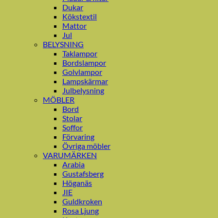
Dukar
Kökstextil
Mattor
Jul
BELYSNING
Taklampor
Bordslampor
Golvlampor
Lampskärmar
Julbelysning
MÖBLER
Bord
Stolar
Soffor
Förvaring
Övriga möbler
VARUMÄRKEN
Arabia
Gustafsberg
Höganäs
JIE
Guldkroken
Rosa Ljung