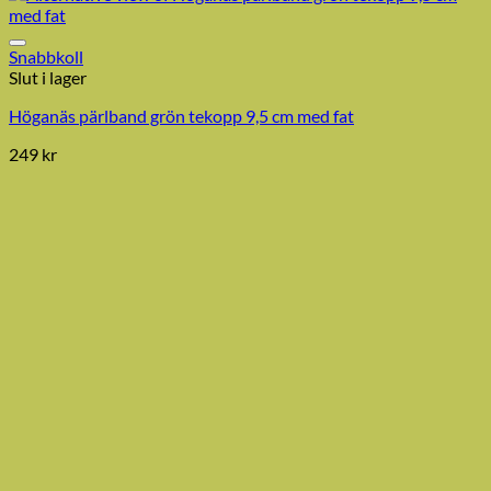
Snabbkoll
Slut i lager
Höganäs pärlband grön tekopp 9,5 cm med fat
249
kr