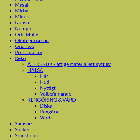
Masai
Micha
Minus
Nanso
Nümph
Odd Molly
Okategoriserad
One Two
Pret a portér
Reko
ÅTERBRUK - att ge material ett nytt liv
HÄLSA
Hår
Hud
Nyttigt
Välbefinnande
RENGÖRING & VÅRD
Diska
Rengöra
Vårda
Samsoe
Soaked
Stockholm