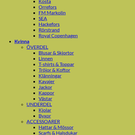
Kosta
Orrefors
FM Markolin
SEA
Hackefors
Rörstrand
Royal Copenhagen
Kvinna
ÖVERDEL
Blusar & Skjortor
Linnen
T-shirts & Toppar
Tröjor & Koftor
Klänningar
Kavajer
Jackor
Kappor
Västar
UNDERDEL
Kjolar
Byxor
ACCESSOARER
Hattar & Mössor
Scarfs & Halsdukar