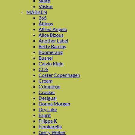
Skärp
Väskor
MÄRKEN
365
Åhlens
Alfred Angelo
Alice Bizous
Another Label
Betty Barclay
Boomerang
Busnel
Calvin Klein
COS
Coster Copenhagen
Cream
Crimplene
Crocker
Desigual
Donna Morgan
Dry Lake
Esprit
Filippa K
Finnkarelia
Gerry Weber