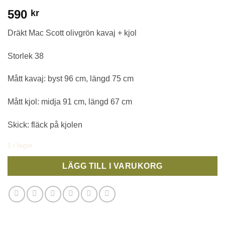
590
kr
Dräkt Mac Scott olivgrön kavaj + kjol
Storlek 38
Mått kavaj: byst 96 cm, längd 75 cm
Mått kjol: midja 91 cm, längd 67 cm
Skick: fläck på kjolen
1 i lager
LÄGG TILL I VARUKORG