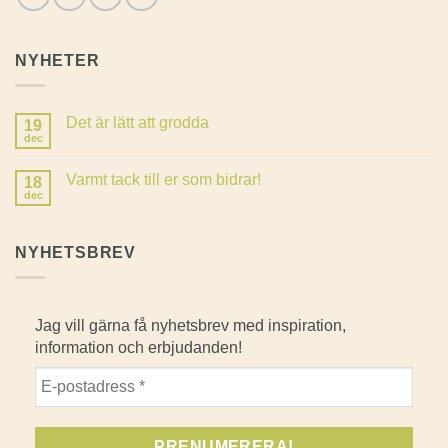
NYHETER
Det är lätt att grodda
19
dec
Inga
kommentarer
till
Varmt tack till er som bidrar!
18
Det
är
dec
Inga
lätt
kommentarer
att
till
grodda
Varmt
NYHETSBREV
tack
till
er
som
bidrar!
Jag vill gärna få nyhetsbrev med inspiration,
information och erbjudanden!