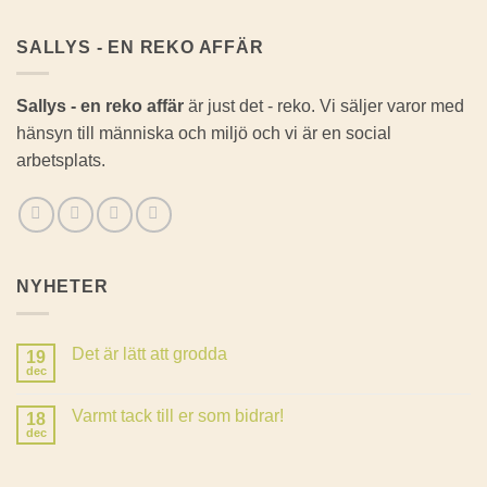
SALLYS - EN REKO AFFÄR
Sallys - en reko affär
är just det - reko. Vi säljer varor med
hänsyn till människa och miljö och vi är en social
arbetsplats.
NYHETER
Det är lätt att grodda
19
dec
Inga
kommentarer
till
Varmt tack till er som bidrar!
18
Det
är
dec
Inga
lätt
kommentarer
att
till
grodda
Varmt