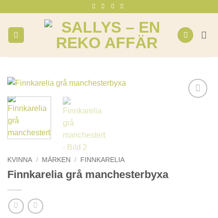
Skip
to
content
KVINNA
/
MÄRKEN
/
FINNKARELIA
Finnkarelia grå manchesterbyxa