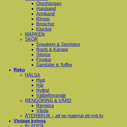
Öronhängen
Halsband
Armband
Ringar
Broscher
Klockor
MÄRKEN
SKOR
Sneakers & Sportskor
Boots & Kängor
Stövlar
Finskor
Sandaler & Tofflor
Reko
HÄLSA
Hud
Hår
Nyttigt
Välbefinnande
RENGÖRING & VÅRD
Rengöra
Vårda
ÅTERBRUK – att ge material ett nytt liv
Vintage kvinna
KLÄDER