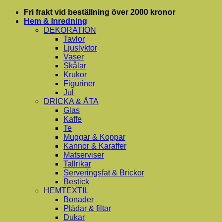
Skip
Fri frakt vid beställning över 2000 kronor
to
Hem & Inredning
content
DEKORATION
Tavlor
Ljuslyktor
Vaser
Skålar
Krukor
Figuriner
Jul
DRICKA & ÄTA
Glas
Kaffe
Te
Muggar & Koppar
Kannor & Karaffer
Matserviser
Tallrikar
Serveringsfat & Brickor
Bestick
HEMTEXTIL
Bonader
Plädar & filtar
Dukar