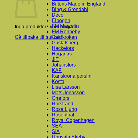
Biltons Made in England
Bing & Gröndahl
Deco
Elbogen
FM Markolin
Inga produkter i varukorgen.
FM Ronneby
Guldkroken
Gå tillbaka till butiken
Gustafsberg
Hackefors
Höganäs
JIE
Johansfors
KAF
Karlskrona porslin
Kosta
Lisa Larsson
Mats Jonasson
Orrefors
Rörstrand
Rosa Ljung
Rosenthal
Royal Copenhagen
SEA
SIA
Uppsala Ekeby