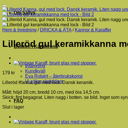
Om Sallys
Hem & Inredning
/
DRICKA & ÄTA
/
Kannor & Karaffer
Lilleröd gul keramikkanna m
Butiken i Karlskrona
Inlämning
Kundkväll
179
kr
Eva Robèrt – återbrukskonst
Vi söker skräddare
Lilleröd Kanna, gul med lock. Dansk keramik.
Mått: höjd 20 cm, bredd 10 cm, med öra 14,5 cm.
Skick: fint begagnat. Liten nagg i botten. se bild. Inget som sy
FAQ
Slut i lager