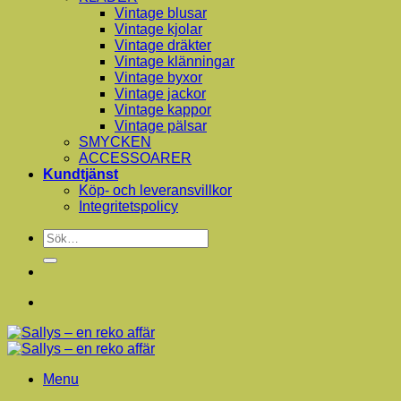
Vintage blusar
Vintage kjolar
Vintage dräkter
Vintage klänningar
Vintage byxor
Vintage jackor
Vintage kappor
Vintage pälsar
SMYCKEN
ACCESSOARER
Kundtjänst
Köp- och leveransvillkor
Integritetspolicy
Sök
efter:
Menu