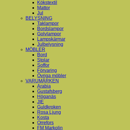
Kökstextil
Mattor
Jul
BELYSNING
Taklampor
Bordslampor
Golvlampor
Lampskärmar
Julbelysning
MÖBLER
Bord
Stolar
Soffor
Förvaring
Övriga möbler
VARUMÄRKEN
Arabia
Gustafsberg
Höganäs
JIE
Guldkroken
Rosa Ljung
Kosta
Orrefors
FM Markolin