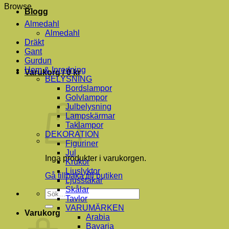
Browse
Blogg
Almedahl
Almedahl
Dräkt
Gant
Gurdun
Hem & Inredning
Varukorg /
0
kr
BELYSNING
Bordslampor
Golvlampor
Julbelysning
Lampskärmar
Taklampor
DEKORATION
Figuriner
Jul
Inga produkter i varukorgen.
Krukor
Ljuslyktor
Gå tillbaka till butiken
Ljusstakar
Skålar
Sök
Tavlor
efter:
VARUMÄRKEN
Varukorg
Arabia
Bavaria