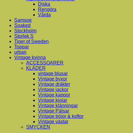
Diska
Rengöra
Vårda
Samsoe
Soaked
Stockholm
Storlek S
Tiger of Sweden
Toppar
urban
Vintage kvinna
ACCESSOARER
KLÄDER
vintage blusar
Vintage byxor
Vintage dräkter
Vintage jackor
Vintage kappor
Vintage kjolar
Vintage klänningar
Vintage Pälsar
Vintage tröjor & koftor
Vintage västar
SMYCKEN