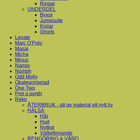
Ringar
UNDERDEL
Byxor
Jumpsuite
Kjolar
Shorts
Levate
Marc O'Polo
Masai
Micha
Minus
Nanso
Nümph
Odd Molly
Okategoriserad
One Two
Pret a portér
Reko
ÅTERBRUK - att ge material ett nytt liv
HÄLSA
Hår
Hud
Nyttigt
Välbefinnande
RENGÖRING & VÅRD