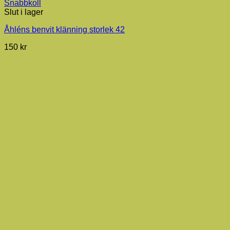
Snabbkoll
Slut i lager
Åhléns benvit klänning storlek 42
150
kr