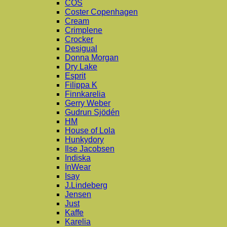
COS
Coster Copenhagen
Cream
Crimplene
Crocker
Desigual
Donna Morgan
Dry Lake
Esprit
Filippa K
Finnkarelia
Gerry Weber
Gudrun Sjödén
HM
House of Lola
Hunkydory
Ilse Jacobsen
Indiska
InWear
Isay
J.Lindeberg
Jensen
Just
Kaffe
Karelia