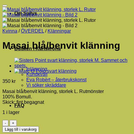
Om Sallys
Kvinna
/
ÖVERDEL
/
Klänningar
Masai blå/benvit klänning
Butiken i Karlskrona
Inlämning
Kundkväll
Eva Robèrt – återbrukskonst
350
kr
Vi söker skräddare
Masai blå/benvit klänning, storlek L. Rutmönster
100% Bomull.
Skick: fint begagnat
FAQ
1 i lager
Masai
blå/benvit
Lägg till i varukorg
klänning