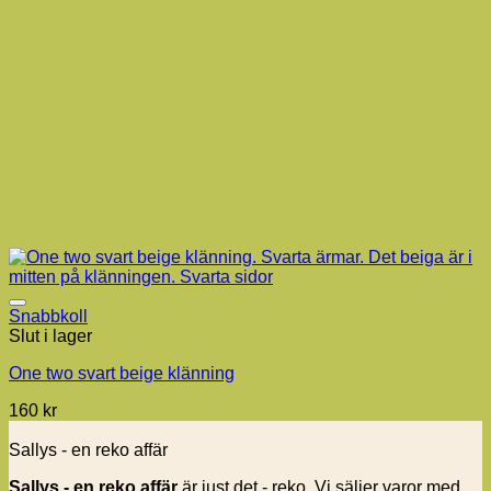
Snabbkoll
Slut i lager
One two svart beige klänning
160
kr
Sallys - en reko affär
Sallys - en reko affär
är just det - reko. Vi säljer varor med