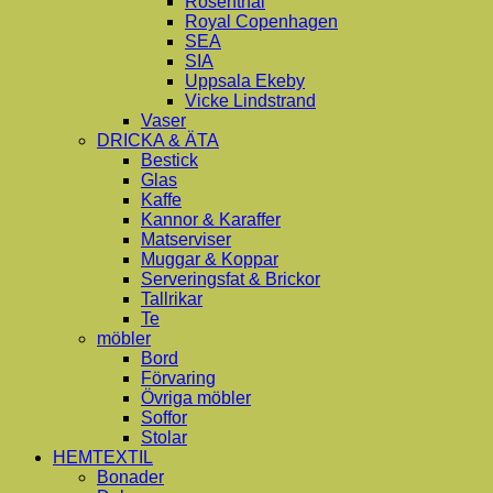
Rosenthal
Royal Copenhagen
SEA
SIA
Uppsala Ekeby
Vicke Lindstrand
Vaser
DRICKA & ÄTA
Bestick
Glas
Kaffe
Kannor & Karaffer
Matserviser
Muggar & Koppar
Serveringsfat & Brickor
Tallrikar
Te
möbler
Bord
Förvaring
Övriga möbler
Soffor
Stolar
HEMTEXTIL
Bonader