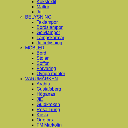
Kökstextil
Mattor
Jul
BELYSNING
Taklampor
Bordslampor
Golvlampor
Lampskärmar
Julbelysning
MÖBLER
Bord
Stolar
Soffor
Förvaring
Övriga möbler
VARUMÄRKEN
Arabia
Gustafsberg
Höganäs
JIE
Guldkroken
Rosa Ljung
Kosta
Orrefors
FM Markolin