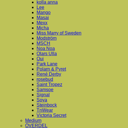
kolla anna
Lee
Mango
Masai
Mexx
Micha
Miss Marry of Sweden
Modström
MSCH
Noa Noa
Olars Ulla
Oui
Park Lane
Polarn & Pyret
René Derby
rosebud
Saint Tropez
Samsoe
Signal
Soya
Steinbock
TnWear
Victoria Secret
Medium
ÖVERDEL