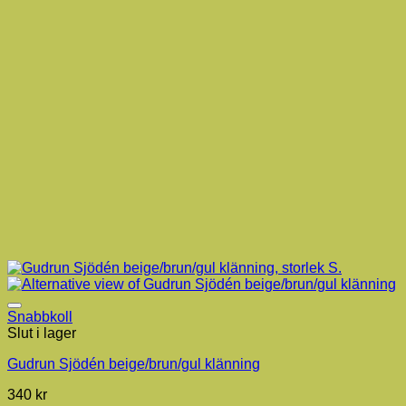
Snabbkoll
Slut i lager
Gudrun Sjödén beige/brun/gul klänning
340
kr