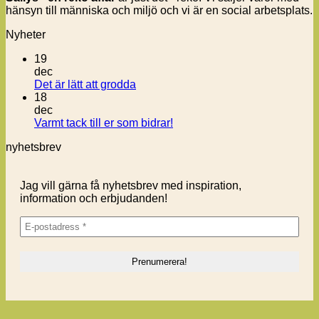
hänsyn till människa och miljö och vi är en social arbetsplats.
Nyheter
19
dec
Inga
Det är lätt att grodda
kommentarer
18
till
dec
Det
Inga
Varmt tack till er som bidrar!
är
kommentarer
nyhetsbrev
lätt
till
att
Varmt
grodda
tack
Jag vill gärna få nyhetsbrev med inspiration,
till
information och erbjudanden!
er
som
bidrar!
K