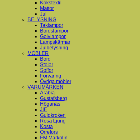
Kökstextil
Mattor
Jul
BELYSNING
Taklampor
Bordslampor
Golvlampor
Lampskärmar
Julbelysning
MÖBLER
Bord
Stolar
Soffor
Förvaring
Övriga möbler
VARUMÄRKEN
Arabia
Gustafsberg
Höganäs
JIE
Guldkroken
Rosa Ljung
Kosta
Orrefors
FM Markolin