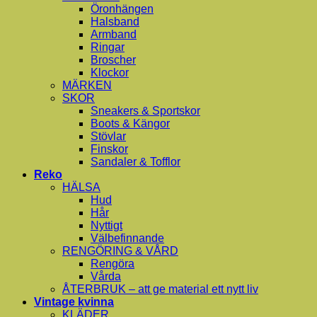
Öronhängen
Halsband
Armband
Ringar
Broscher
Klockor
MÄRKEN
SKOR
Sneakers & Sportskor
Boots & Kängor
Stövlar
Finskor
Sandaler & Tofflor
Reko
HÄLSA
Hud
Hår
Nyttigt
Välbefinnande
RENGÖRING & VÅRD
Rengöra
Vårda
ÅTERBRUK – att ge material ett nytt liv
Vintage kvinna
KLÄDER