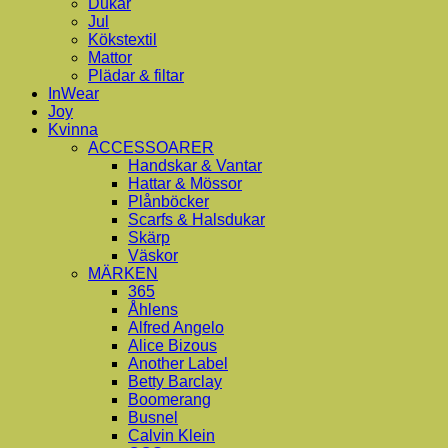
Dukar
Jul
Kökstextil
Mattor
Plädar & filtar
InWear
Joy
Kvinna
ACCESSOARER
Handskar & Vantar
Hattar & Mössor
Plånböcker
Scarfs & Halsdukar
Skärp
Väskor
MÄRKEN
365
Åhlens
Alfred Angelo
Alice Bizous
Another Label
Betty Barclay
Boomerang
Busnel
Calvin Klein