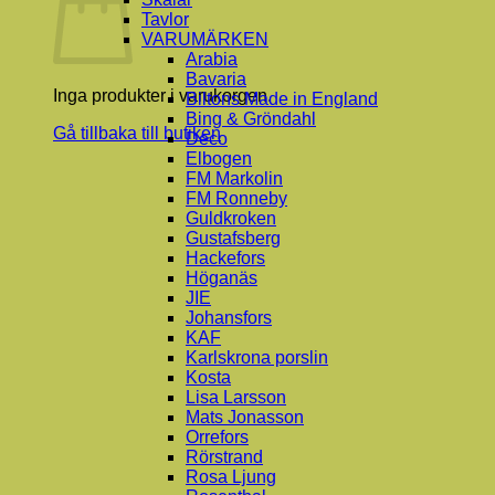
Tavlor
VARUMÄRKEN
Arabia
Bavaria
Inga produkter i varukorgen.
Biltons Made in England
Bing & Gröndahl
Gå tillbaka till butiken
Deco
Elbogen
FM Markolin
FM Ronneby
Guldkroken
Gustafsberg
Hackefors
Höganäs
JIE
Johansfors
KAF
Karlskrona porslin
Kosta
Lisa Larsson
Mats Jonasson
Orrefors
Rörstrand
Rosa Ljung