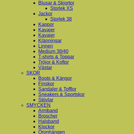
Blusar & Skjortor
Storlek XS
Jackor
Storlek 38
Kappor
Kavajer
Kavajer
Klänningar
Linnen
Medium 38/40
T-shirts & Toppar
Tröjor & Koftor
Västar
SKOR
Boots & Kängor
Finskor
Sandaler & Tofflor
Sneakers & Sportskor
Stövlar
SMYCKEN
Armband
Broscher
Halsband
Klockor
Öronhängen