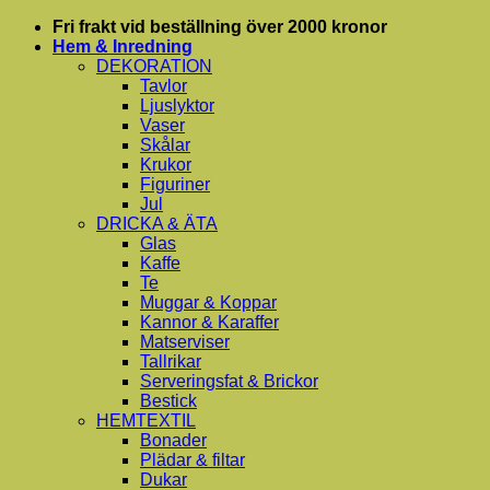
Skip
Fri frakt vid beställning över 2000 kronor
to
Hem & Inredning
content
DEKORATION
Tavlor
Ljuslyktor
Vaser
Skålar
Krukor
Figuriner
Jul
DRICKA & ÄTA
Glas
Kaffe
Te
Muggar & Koppar
Kannor & Karaffer
Matserviser
Tallrikar
Serveringsfat & Brickor
Bestick
HEMTEXTIL
Bonader
Plädar & filtar
Dukar