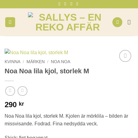
Skip
to
content
KVINNA
/
MÄRKEN
/
NOA NOA
Noa Noa lila kjol, storlek M
290
kr
Noa Noa lila kjol, storlek M. Kjolen är mörklila – bilden är
missvisande. Fodrad. Fina nedsydda veck.
Skick: fint begagnat