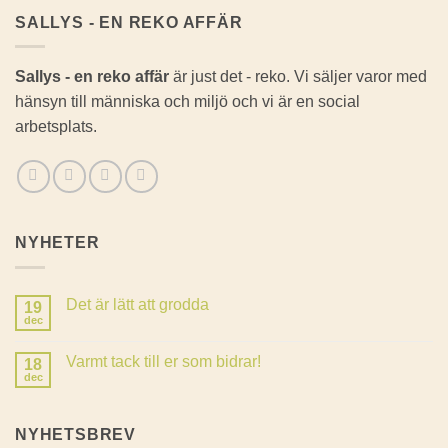
SALLYS - EN REKO AFFÄR
Sallys - en reko affär
är just det - reko. Vi säljer varor med
hänsyn till människa och miljö och vi är en social
arbetsplats.
NYHETER
Det är lätt att grodda
19
dec
Inga
kommentarer
till
Varmt tack till er som bidrar!
18
Det
är
dec
Inga
lätt
kommentarer
att
till
grodda
Varmt
NYHETSBREV
tack
till