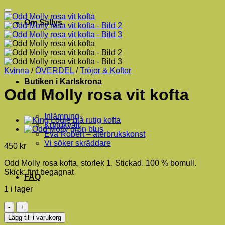
Om Sallys
Kvinna
/
ÖVERDEL
/
Tröjor & Koftor
Butiken i Karlskrona
Odd Molly rosa vit kofta
Inlämning
Kundkväll
Eva Robèrt – återbrukskonst
Vi söker skräddare
450
kr
Odd Molly rosa kofta, storlek 1. Stickad. 100 % bomull.
Skick: fint begagnat
FAQ
1 i lager
Odd
Molly
Lägg till i varukorg
rosa