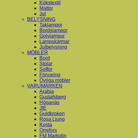
Kökstextil
Mattor
Jul
BELYSNING
Taklampor
Bordslampor
Golvlampor
Lampskärmar
Julbelysning
MÖBLER
Bord
Stolar
Soffor
Förvaring
Övriga möbler
VARUMÄRKEN
Arabia
Gustafsberg
Höganäs
JIE
Guldkroken
Rosa Ljung
Kosta
Orrefors
FM Markolin