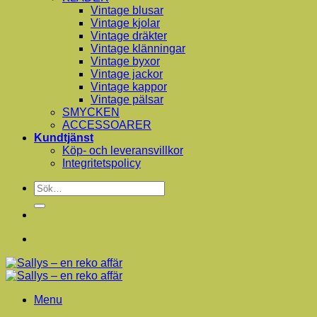
Vintage blusar
Vintage kjolar
Vintage dräkter
Vintage klänningar
Vintage byxor
Vintage jackor
Vintage kappor
Vintage pälsar
SMYCKEN
ACCESSOARER
Kundtjänst
Köp- och leveransvillkor
Integritetspolicy
Sök
efter:
Menu