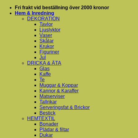
Skip
Fri frakt vid beställning över 2000 kronor
to
Hem & Inredning
content
DEKORATION
Tavlor
Ljuslyktor
Vaser
Skålar
Krukor
Figuriner
Jul
DRICKA & ÄTA
Glas
Kaffe
Te
Muggar & Koppar
Kannor & Karaffer
Matserviser
Tallrikar
Serveringsfat & Brickor
Bestick
HEMTEXTIL
Bonader
Plädar & filtar
Dukar