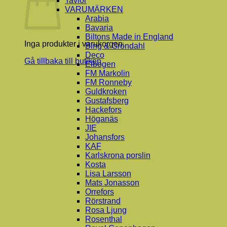
Tavlor
VARUMÄRKEN
Arabia
Bavaria
Biltons Made in England
Inga produkter i varukorgen.
Bing & Gröndahl
Deco
Gå tillbaka till butiken
Elbogen
FM Markolin
FM Ronneby
Guldkroken
Gustafsberg
Hackefors
Höganäs
JIE
Johansfors
KAF
Karlskrona porslin
Kosta
Lisa Larsson
Mats Jonasson
Orrefors
Rörstrand
Rosa Ljung
Rosenthal