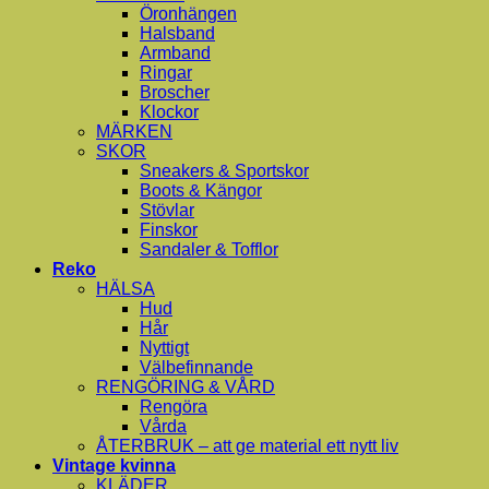
Öronhängen
Halsband
Armband
Ringar
Broscher
Klockor
MÄRKEN
SKOR
Sneakers & Sportskor
Boots & Kängor
Stövlar
Finskor
Sandaler & Tofflor
Reko
HÄLSA
Hud
Hår
Nyttigt
Välbefinnande
RENGÖRING & VÅRD
Rengöra
Vårda
ÅTERBRUK – att ge material ett nytt liv
Vintage kvinna
KLÄDER