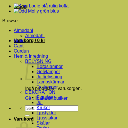
vit
Blogg
kofta
mängd
Browse
Almedahl
Almedahl
Varukorg /
0
kr
Dräkt
Gant
Gurdun
Hem & Inredning
BELYSNING
Bordslampor
Golvlampor
Julbelysning
Lampskärmar
Taklampor
Inga produkter i varukorgen.
DEKORATION
Figuriner
Gå tillbaka till butiken
Jul
Krukor
Sök
Ljuslyktor
efter:
Ljusstakar
Varukorg
Skålar