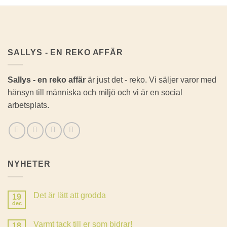
SALLYS - EN REKO AFFÄR
Sallys - en reko affär
är just det - reko. Vi säljer varor med
hänsyn till människa och miljö och vi är en social
arbetsplats.
NYHETER
Det är lätt att grodda
19
dec
Inga
kommentarer
till
Varmt tack till er som bidrar!
18
Det