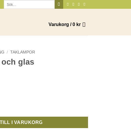
Sök
efter:
Varukorg /
0
kr
NG
/
TAKLAMPOR
 och glas
TILL I VARUKORG