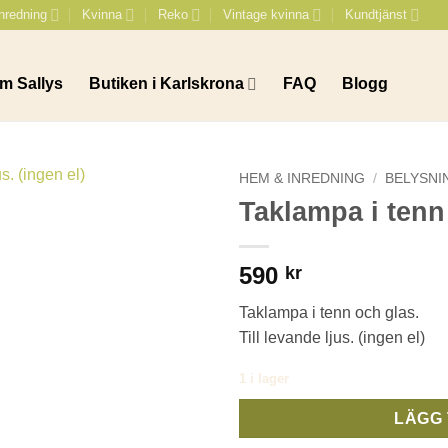
nredning
Kvinna
Reko
Vintage kvinna
Kundtjänst
m Sallys
Butiken i Karlskrona
FAQ
Blogg
HEM & INREDNING
/
BELYSNI
Taklampa i tenn
590
kr
Taklampa i tenn och glas.
Till levande ljus. (ingen el)
1 i lager
LÄGG 