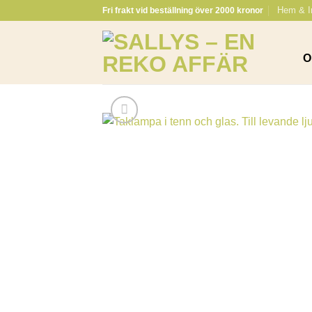
Skip
Hem & I
Fri frakt vid beställning över 2000 kronor
to
content
O