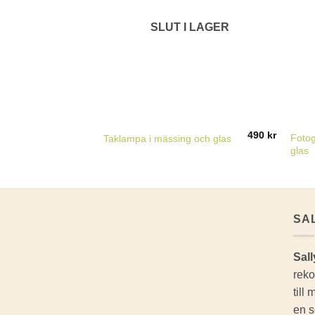
SLUT I LAGER
490
kr
Fotog
Taklampa i mässing och glas
glas
SA
Sall
reko
till
en s