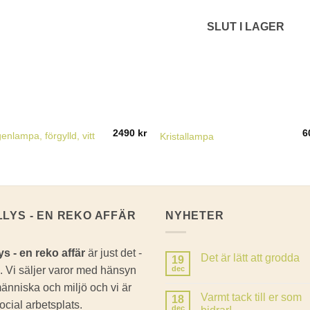
SLUT I LAGER
2490
kr
6
enlampa, förgylld, vitt
Kristallampa
LLYS - EN REKO AFFÄR
NYHETER
ys - en reko affär
är just det -
Det är lätt att grodda
19
. Vi säljer varor med hänsyn
dec
Inga
kommentarer
 människa och miljö och vi är
till
Varmt tack till er som
18
Det
ocial arbetsplats.
är
dec