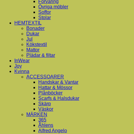
Förvaring
Övriga möbler
Soffor
Stolar
HEMTEXTIL
Bonader
Dukar
Jul
Kökstextil
Mattor
Plädar & filtar
InWear
Joy
Kvinna
ACCESSOARER
Handskar & Vantar
Hattar & Mössor
Plånböcker
Scarfs & Halsdukar
Skärp
Väskor
MÄRKEN
365
Åhlens
Alfred Angelo