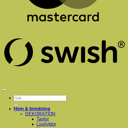
S
(
Sök
efter:
Hem & Inredning
DEKORATION
Tavlor
Ljuslyktor