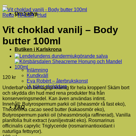
Om Sallys
Reko
/
HÄLSA
/
Hud
Vit choklad vanilj – Body
butter 100ml
Butiken i Karlskrona
Inlämning
Kundkväll
120
kr
Eva Robèrt – återbrukskonst
Vi söker skräddare
Underbar och behagligt krämig för hela kroppen! Skäm bort
och skydda din hud med rena produkter fria från
konserveringsmedel. Kan även användas intimt.
Innehåll: Butyrospermum parkii oil (sheasmör rå fast eko),
FAQ
Theobroma cacao seed butter (kakaosmör eko),
Butyrospermum parkii oil (sheasmörsolja raffinerad), Vanilla
planifolia fruit extract (vaniljextrakt eko). Rosmarinus
officinalis caprylic Triglyceride (rosmarinantioxidant i
naturliga fettsyror).