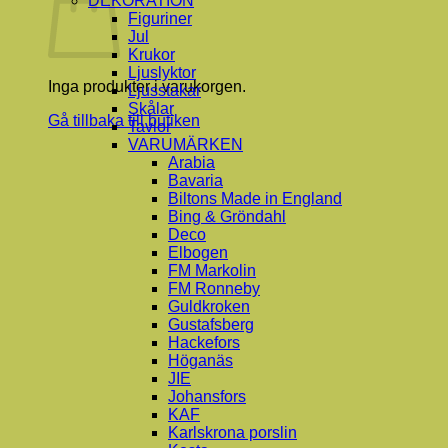
DEKORATION
Figuriner
Jul
Krukor
Ljuslyktor
Inga produkter i varukorgen.
Ljusstakar
Skålar
Gå tillbaka till butiken
Tavlor
VARUMÄRKEN
Arabia
Bavaria
Biltons Made in England
Bing & Gröndahl
Deco
Elbogen
FM Markolin
FM Ronneby
Guldkroken
Gustafsberg
Hackefors
Höganäs
JIE
Johansfors
KAF
Karlskrona porslin