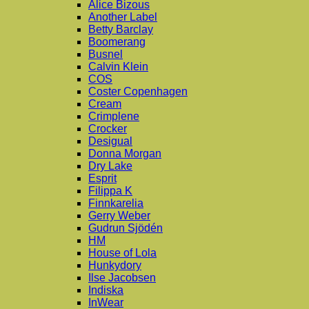
Alice Bizous
Another Label
Betty Barclay
Boomerang
Busnel
Calvin Klein
COS
Coster Copenhagen
Cream
Crimplene
Crocker
Desigual
Donna Morgan
Dry Lake
Esprit
Filippa K
Finnkarelia
Gerry Weber
Gudrun Sjödén
HM
House of Lola
Hunkydory
Ilse Jacobsen
Indiska
InWear