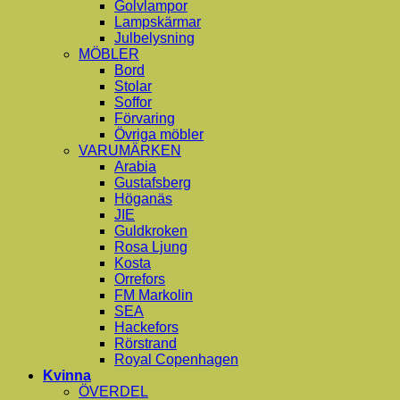
Golvlampor
Lampskärmar
Julbelysning
MÖBLER
Bord
Stolar
Soffor
Förvaring
Övriga möbler
VARUMÄRKEN
Arabia
Gustafsberg
Höganäs
JIE
Guldkroken
Rosa Ljung
Kosta
Orrefors
FM Markolin
SEA
Hackefors
Rörstrand
Royal Copenhagen
Kvinna
ÖVERDEL