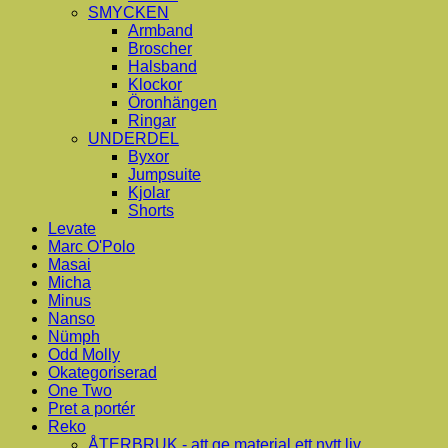
SMYCKEN
Armband
Broscher
Halsband
Klockor
Öronhängen
Ringar
UNDERDEL
Byxor
Jumpsuite
Kjolar
Shorts
Levate
Marc O'Polo
Masai
Micha
Minus
Nanso
Nümph
Odd Molly
Okategoriserad
One Two
Pret a portér
Reko
ÅTERBRUK - att ge material ett nytt liv