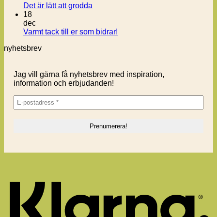
Inga
Det är lätt att grodda
kommentarer
18
till
dec
Det
Inga
Varmt tack till er som bidrar!
är
kommentarer
nyhetsbrev
lätt
till
att
Varmt
grodda
tack
Jag vill gärna få nyhetsbrev med inspiration,
till
information och erbjudanden!
er
som
bidrar!
K