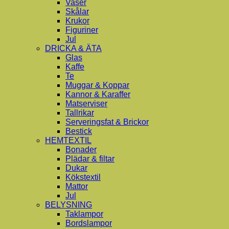
Vaser
Skålar
Krukor
Figuriner
Jul
DRICKA & ÄTA
Glas
Kaffe
Te
Muggar & Koppar
Kannor & Karaffer
Matserviser
Tallrikar
Serveringsfat & Brickor
Bestick
HEMTEXTIL
Bonader
Plädar & filtar
Dukar
Kökstextil
Mattor
Jul
BELYSNING
Taklampor
Bordslampor