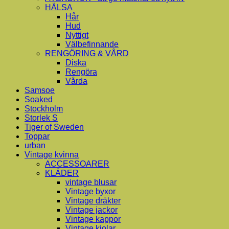
HÄLSA
Hår
Hud
Nyttigt
Välbefinnande
RENGÖRING & VÅRD
Diska
Rengöra
Vårda
Samsoe
Soaked
Stockholm
Storlek S
Tiger of Sweden
Toppar
urban
Vintage kvinna
ACCESSOARER
KLÄDER
vintage blusar
Vintage byxor
Vintage dräkter
Vintage jackor
Vintage kappor
Vintage kjolar