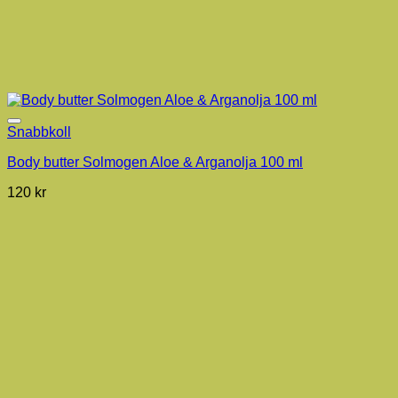
Snabbkoll
Body butter Solmogen Aloe & Arganolja 100 ml
120
kr