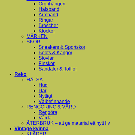
Öronhängen
Halsband
Armband
Ringar
Broscher
Klockor
MÄRKEN
SKOR
Sneakers & Sportskor
Boots & Kängor
Stövlar
Finskor
Sandaler & Tofflor
Reko
HÄLSA
Hud
Hår
Nyttigt
Välbefinnande
RENGÖRING & VÅRD
Rengöra
Vårda
ÅTERBRUK – att ge material ett nytt liv
Vintage kvinna
KLÄDER