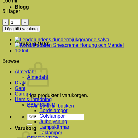
100 ml
Blogg
5 i lager
Vit
choklad
Lägg till i varukorg
vanilj
-
Body
Varukorg /
0
kr
butter
100ml
mängd
Browse
Almedahl
Almedahl
Dräkt
Gant
Gurdun
Inga produkter i varukorgen.
Hem & Inredning
BELYSNING
Gå tillbaka till butiken
Bordslampor
Golvlampor
Sök
Julbelysning
efter:
Lampskärmar
Varukorg
Taklampor