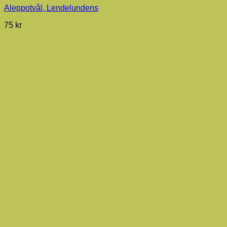
Aleppotvål, Lendelundens
75
kr