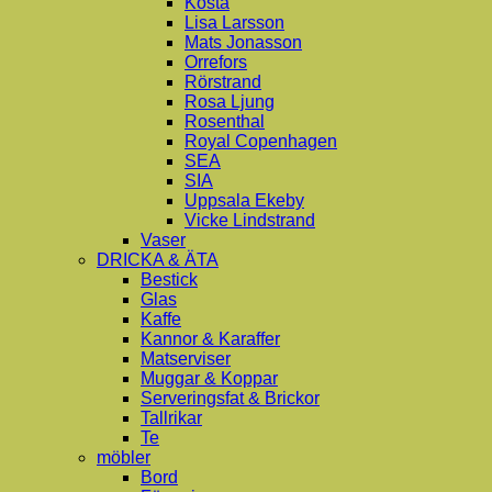
Kosta
Lisa Larsson
Mats Jonasson
Orrefors
Rörstrand
Rosa Ljung
Rosenthal
Royal Copenhagen
SEA
SIA
Uppsala Ekeby
Vicke Lindstrand
Vaser
DRICKA & ÄTA
Bestick
Glas
Kaffe
Kannor & Karaffer
Matserviser
Muggar & Koppar
Serveringsfat & Brickor
Tallrikar
Te
möbler
Bord