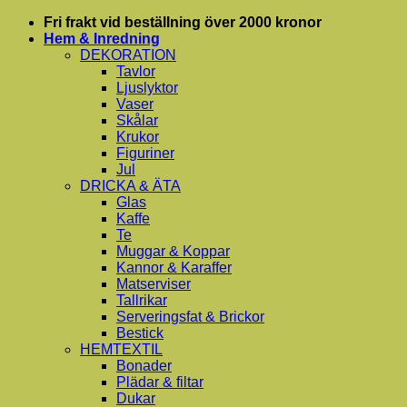
Skip
Fri frakt vid beställning över 2000 kronor
to
Hem & Inredning
content
DEKORATION
Tavlor
Ljuslyktor
Vaser
Skålar
Krukor
Figuriner
Jul
DRICKA & ÄTA
Glas
Kaffe
Te
Muggar & Koppar
Kannor & Karaffer
Matserviser
Tallrikar
Serveringsfat & Brickor
Bestick
HEMTEXTIL
Bonader
Plädar & filtar
Dukar