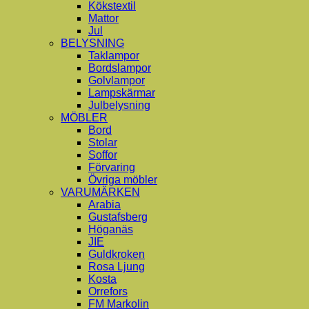
Kökstextil
Mattor
Jul
BELYSNING
Taklampor
Bordslampor
Golvlampor
Lampskärmar
Julbelysning
MÖBLER
Bord
Stolar
Soffor
Förvaring
Övriga möbler
VARUMÄRKEN
Arabia
Gustafsberg
Höganäs
JIE
Guldkroken
Rosa Ljung
Kosta
Orrefors
FM Markolin