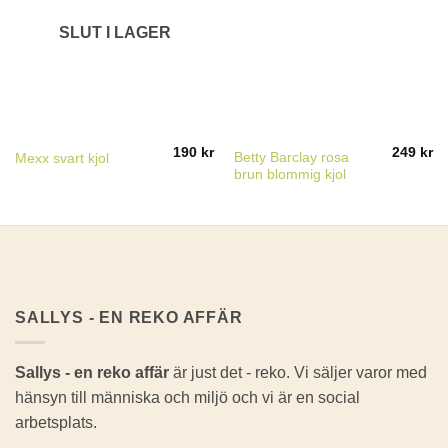
SLUT I LAGER
190
kr
249
kr
Betty Barclay rosa
Mexx svart kjol
brun blommig kjol
SALLYS - EN REKO AFFÄR
Sallys - en reko affär
är just det - reko. Vi säljer varor med
hänsyn till människa och miljö och vi är en social
arbetsplats.