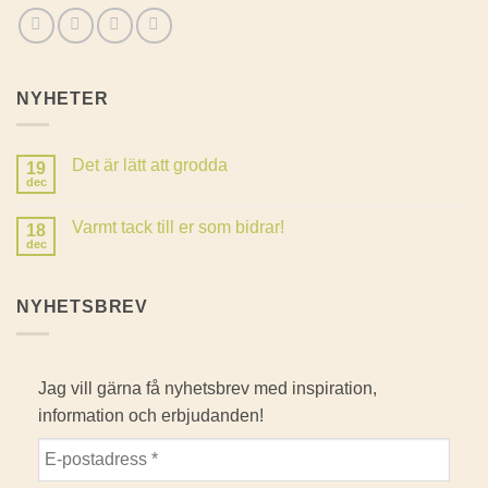
NYHETER
Det är lätt att grodda
19
dec
Inga
kommentarer
till
Varmt tack till er som bidrar!
18
Det
är
dec
Inga
lätt
kommentarer
att
till
grodda
Varmt
NYHETSBREV
tack
till
er
som
bidrar!
Jag vill gärna få nyhetsbrev med inspiration,
information och erbjudanden!