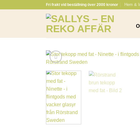
Skip
Hem & I
Fri frakt vid beställning över 2000 kronor
to
content
O