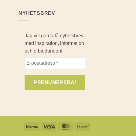
NYHETSBREV
Jag vill gärna få nyhetsbrev
med inspiration, information
och erbjudanden!
Klarna
Visa
MasterCard
Swish
(SE)