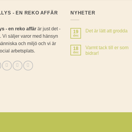
LLYS - EN REKO AFFÄR
NYHETER
ys - en reko affär
är just det -
Det är lätt att grodda
19
. Vi säljer varor med hänsyn
dec
Inga
kommentarer
 människa och miljö och vi är
till
Varmt tack till er som
18
Det
ocial arbetsplats.
är
dec
bidrar!
lätt
Inga
att
kommentarer
grodda
till
Varmt
tack
till
er
som
bidrar!