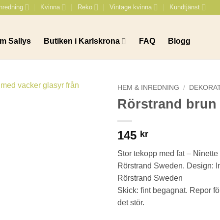
nredning
Kvinna
Reko
Vintage kvinna
Kundtjänst
m Sallys
Butiken i Karlskrona
FAQ
Blogg
HEM & INREDNING
/
DEKORA
Rörstrand brun
145
kr
Stor tekopp med fat – Ninette 
Rörstrand Sweden. Design: I
Rörstrand Sweden
Skick: fint begagnat. Repor fö
det stör.