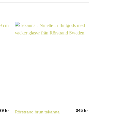
29
kr
345
kr
Brun benvit tekanna 
Rörstrand brun tekanna
England