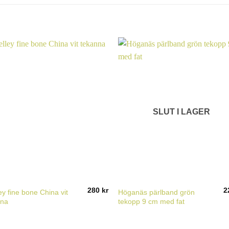
SLUT I LAGER
280
kr
2
ey fine bone China vit
Höganäs pärlband grön
nna
tekopp 9 cm med fat