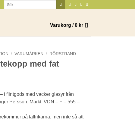
Sök
efter:
Varukorg /
0
kr
TION
/
VARUMÄRKEN
/
RÖRSTRAND
 tekopp med fat
– i flintgods med vacker glasyr från
nger Persson. Märkt: VDN – F – 555 –
rekommer på tallrikarna, men inte så att