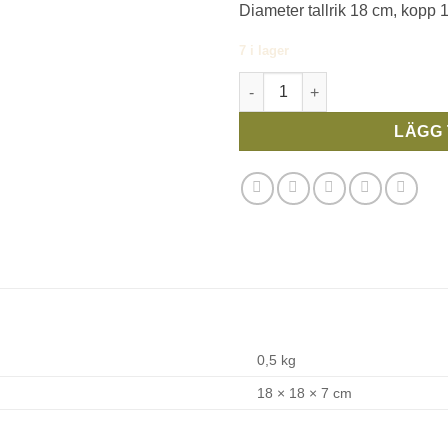
Diameter tallrik 18 cm, kopp 
7 i lager
Rörstrand brun tekopp med fa
LÄGG 
0,5 kg
18 × 18 × 7 cm