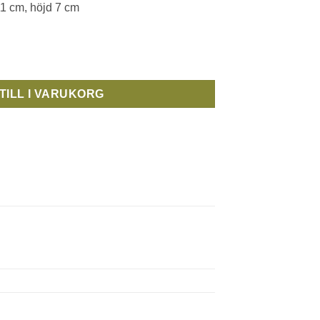
11 cm, höjd 7 cm
t mängd
TILL I VARUKORG