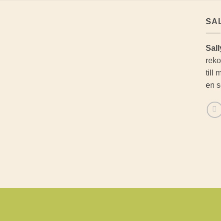
SA
Sall
reko
till
en s